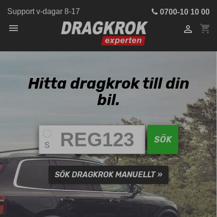
Support v-dagar 8-17
0700-10 10 00

shopping_cart

Hitta dragkrok till din
bil.
SÖK
SÖK DRAGKROK MANUELLT »