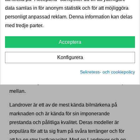
78020
data samlas in för anonym statistik och för att möjliggöra
Upptäck Landrover - en legend
personligt anpassad reklam. Denna information kan delas
på vägarna
med tredje parter.
Välkommen till Dragkrokexperten - din expert på
Acceptera
dragkrokar! Vi är stolta över att erbjuda högkvalitativa
dragkrokar som passar perfekt till din Landrover. Vi
Konfigurera
förstår vikten av att ha en pålitlig dragkrok för att
Sekretess- och cookiepolicy
transportera tunga laster och vi har därför ett stort
utbud av dragkroksvarumärken och modeller att välja
mellan.
Landrover är ett av de mest kända bilmärkena på
marknaden och är kända för sin imponerande
prestanda och pålitliga kvalitet. Deras modeller är
populära för att ta sig fram på svåra terränger och för
att ha en stor lastkapacitet. Med en Landrover och en