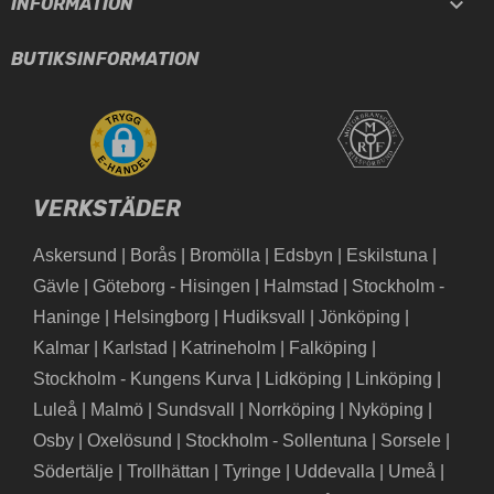

INFORMATION
BUTIKSINFORMATION
VERKSTÄDER
Askersund
|
Borås
|
Bromölla
|
Edsbyn
|
Eskilstuna
|
Gävle
|
Göteborg - Hisingen
|
Halmstad
|
Stockholm -
Haninge
|
Helsingborg
|
Hudiksvall
|
Jönköping
|
Kalmar
|
Karlstad
|
Katrineholm
|
Falköping
|
Stockholm - Kungens Kurva
|
Lidköping
|
Linköping
|
Luleå
|
Malmö
|
Sundsvall
|
Norrköping
|
Nyköping
|
Osby
|
Oxelösund
|
Stockholm - Sollentuna
|
Sorsele
|
Södertälje
|
Trollhättan
|
Tyringe
|
Uddevalla
|
Umeå
|