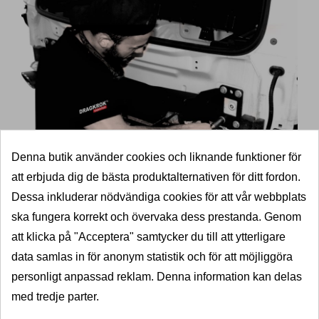
Denna butik använder cookies och liknande funktioner för
att erbjuda dig de bästa produktalternativen för ditt fordon.
Dessa inkluderar nödvändiga cookies för att vår webbplats
Boka komplett dragkroksmontering
ska fungera korrekt och övervaka dess prestanda. Genom
till lägsta pris
att klicka på "Acceptera" samtycker du till att ytterligare
Professionell montering av dragkrok i Nyköping. Vi
data samlas in för anonym statistik och för att möjliggöra
erbjuder komplett monteringsservice av både
personligt anpassad reklam. Denna information kan delas
dragkrokar och elsatser. Bokning för montering av
med tredje parter.
dragkrok i Nyköping gör du enklast online alternativt