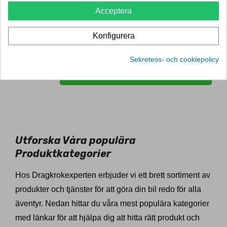
kontaktar du vår trevliga kundsupport. Välkommen att
Acceptera
montera din dragkrok i Nyköping
Konfigurera
Sekretess- och cookiepolicy
Boka montering i Nyköping
Utforska Våra populära
Produktkategorier
Hos Dragkrokexperten erbjuder vi ett brett sortiment av
produkter och tjänster för att göra din bil redo för alla
äventyr. Nedan hittar du våra mest populära kategorier
med länkar för att hjälpa dig att hitta rätt produkt och