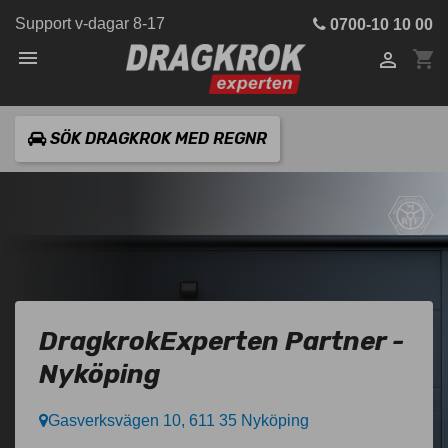
Support v-dagar 8-17
0700-10 10 00

shopping_cart

SÖK DRAGKROK MED REGNR
DragkrokExperten Partner -
Nyköping
Gasverksvägen 10, 611 35 Nyköping