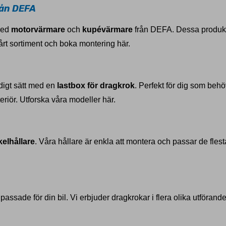
ån DEFA
 med
motorvärmare
och
kupévärmare
från DEFA. Dessa produkte
årt sortiment och boka montering här.
digt sätt med en
lastbox för dragkrok
. Perfekt för dig som behö
riör. Utforska våra modeller här.
kelhållare
. Våra hållare är enkla att montera och passar de fles
assade för din bil. Vi erbjuder dragkrokar i flera olika utförand