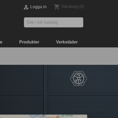
shopping_cart

Varukorg
(0)
Logga in

ke
Produkter
Verkstäder