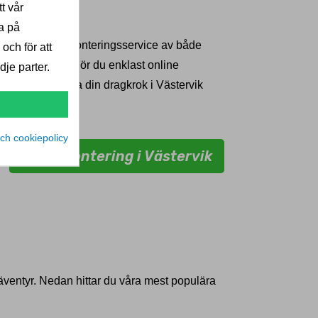
t vår
lägsta pris
a på
juder komplett monteringsservice av både
 och för att
ok i Västervik gör du enklast online
je parter.
mmen att montera din dragkrok i Västervik
ch cookiepolicy
Boka montering i Västervik
a äventyr. Nedan hittar du våra mest populära