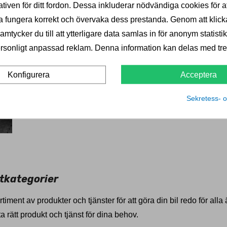
ativen för ditt fordon. Dessa inkluderar nödvändiga cookies för at
Boka komplett dragkroksmontering till 
 fungera korrekt och övervaka dess prestanda. Genom att klick
Professionell montering av dragkrok i Västervik. Vi erb
mtycker du till att ytterligare data samlas in för anonym statistik
dragkrokar och elsatser. Bokning för montering av dragkr
rsonligt anpassad reklam. Denna information kan delas med tred
alternativt kontaktar du vår trevliga kundsupport. Välko
Acceptera
Konfigurera
Sekretess- o
tkategorier
timent av produkter och tjänster för att göra din bil redo för all
ta rätt produkt och tjänst för dina behov.