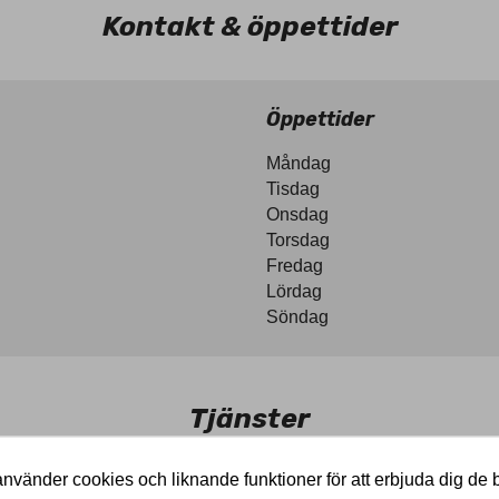
Kontakt & öppettider
Öppettider
Måndag
Tisdag
Onsdag
Torsdag
Fredag
Lördag
Söndag
Tjänster
nvänder cookies och liknande funktioner för att erbjuda dig de 