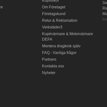
Köpvillkor
S
re
Om Företaget
Ri
Företagskund
Ma
ko
Retur & Reklamation
Verkstäder3
Kupévärmare & Motorvärmare
DEFA
Montera dragkrok själv
FAQ - Vanliga frågor
Partners
Kontakta oss
Nyheter