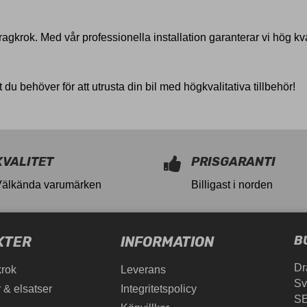
agkrok. Med vår professionella installation garanterar vi hög kv
t du behöver för att utrusta din bil med högkvalitativa tillbehör!
KVALITET
PRISGARANTI
Välkända varumärken
Billigast i norden
B
KTER
INFORMATION
Dr
krok
Leverans
Sv
 & elsatser
Integritetspolicy
SE