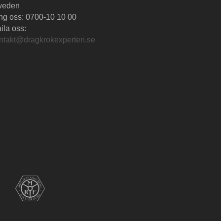
weden
ng oss:
0700-10 10 00
ila oss:
ntakt@dragkrokexperten.se