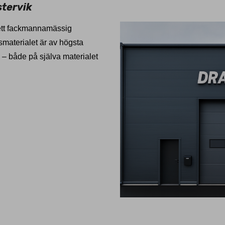
stervik
ett fackmannamässig
smaterialet är av högsta
i – både på själva materialet