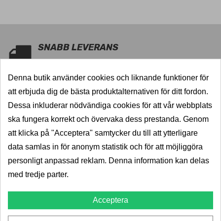
SNABB LEVERANS
5000 dragkrokar i lager
Denna butik använder cookies och liknande funktioner för
KVALITET
att erbjuda dig de bästa produktalternativen för ditt fordon.
Välkända varumärken
Dessa inkluderar nödvändiga cookies för att vår webbplats
ska fungera korrekt och övervaka dess prestanda. Genom
PRISGARANTI
att klicka på "Acceptera" samtycker du till att ytterligare
Billigast i norden
data samlas in för anonym statistik och för att möjliggöra
TRYGGHET
personligt anpassad reklam. Denna information kan delas
med tredje parter.
5-års garanti
Acceptera
TJÄNSTER