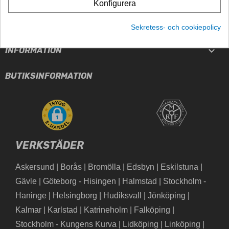

Konfigurera

PRODUKTER
Sekretess- och cookiepolicy

INFORMATION
BUTIKSINFORMATION
VERKSTÄDER
Askersund
|
Borås
|
Bromölla
|
Edsbyn
|
Eskilstuna
|
Gävle
|
Göteborg - Hisingen
|
Halmstad
|
Stockholm -
Haninge
|
Helsingborg
|
Hudiksvall
|
Jönköping
|
Kalmar
|
Karlstad
|
Katrineholm
|
Falköping
|
Stockholm - Kungens Kurva
|
Lidköping
|
Linköping
|