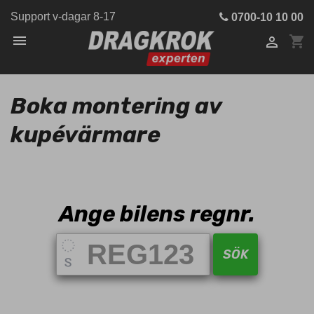
Support v-dagar 8-17
0700-10 10 00

shopping_cart

Boka montering av
kupévärmare
Ange bilens regnr.
SÖK