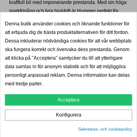
kraftfull bil med imponerande prestanda. Med sin höga
markfrigång och fyra hjuldrift är Hummer perfekt för
terrängkörning och off-road-äventyr.
Denna butik använder cookies och liknande funktioner för
De mest populära
att erbjuda dig de bästa produktalternativen för ditt fordon.
Dessa inkluderar nödvändiga cookies för att vår webbplats
bilmodellerna från Hummer
ska fungera korrekt och övervaka dess prestanda. Genom
Hummer H1 var den första modellen som
att klicka på "Acceptera" samtycker du till att ytterligare
introducerades på marknaden. Det är en stor SUV som
data samlas in för anonym statistik och för att möjliggöra
är känd för sin robusta design och kraftfulla prestanda.
personligt anpassad reklam. Denna information kan delas
H1 har en dragkraft på upp till 3,5 ton, vilket gör den till
med tredje parter.
ett utmärkt val för tunga laster och släpvagnar.
Acceptera
Hummer H2 är en mindre och mer raffinerad version av
H1, men med samma prestanda och kraft. H2 är också
Konfigurera
en stor SUV som är utformad för att ta sig igenom tuffa
Sekretess- och cookiepolicy
terrängförhållanden med lätthet. H2 kan dra upp till 3