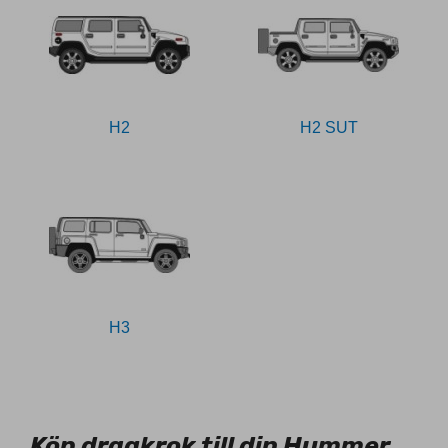
H2
H2 SUT
H3
78044
Köp dragkrok till din Hummer