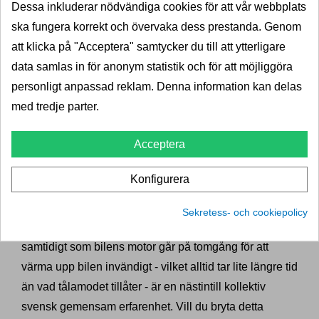
Dessa inkluderar nödvändiga cookies för att vår webbplats
ska fungera korrekt och övervaka dess prestanda. Genom
att klicka på "Acceptera" samtycker du till att ytterligare
data samlas in för anonym statistik och för att möjliggöra
personligt anpassad reklam. Denna information kan delas
med tredje parter.
Acceptera
Boka montering av kupévärmare &
motorvärmare från DEFA
Konfigurera
Att stiga ut i minusgrader kl 07.40 varje vintermorgon
Sekretess- och cookiepolicy
för att mödosamt med blåfrusna händer skrapa rutor
samtidigt som bilens motor går på tomgång för att
värma upp bilen invändigt - vilket alltid tar lite längre tid
än vad tålamodet tillåter - är en nästintill kollektiv
svensk gemensam erfarenhet. Vill du bryta detta