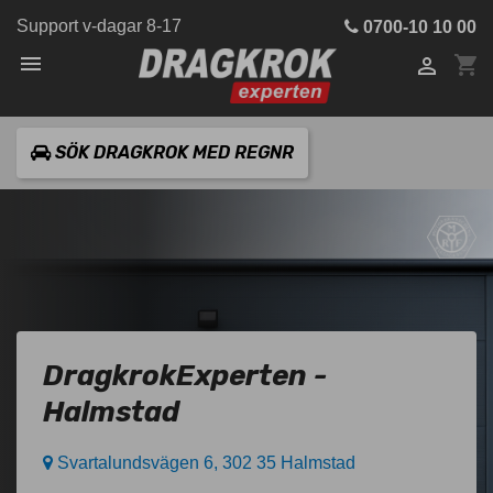
Support v-dagar 8-17
0700-10 10 00

shopping_cart

SÖK DRAGKROK MED REGNR
DragkrokExperten -
Halmstad
Svartalundsvägen 6, 302 35 Halmstad