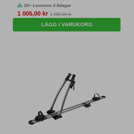
20+
Leverans 2-5dagar
Pris
1 005,00 kr
1 256,00 kr
LÄGG I VARUKORG