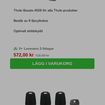
Thule låssats 4508 för alla Thule-produkter
Består av 8 låscylindrar
Optimalt stöldskydd
3+
Leverans 2-5dagar
Pris
572,00 kr
715,00 kr
LÄGG I VARUKORG