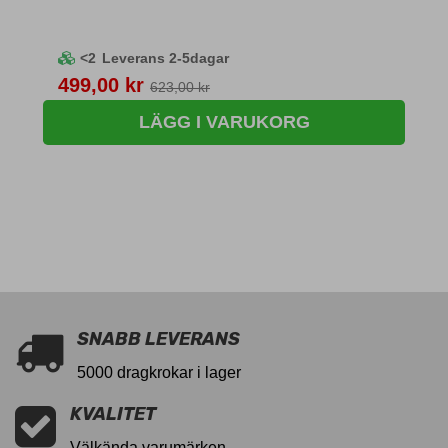
<2
Leverans 2-5dagar
Pris
499,00 kr
623,00 kr
LÄGG I VARUKORG
SNABB LEVERANS
5000 dragkrokar i lager
KVALITET
Välkända varumärken