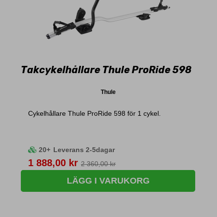
Takcykelhållare Thule ProRide 598
Thule
Cykelhållare Thule ProRide 598 för 1 cykel.
20+
Leverans 2-5dagar
Pris
1 888,00 kr
2 360,00 kr
LÄGG I VARUKORG