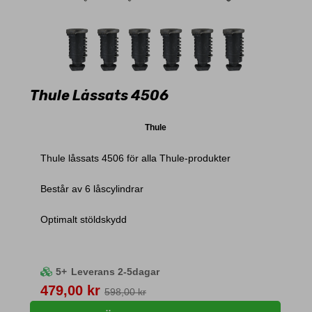
Thule Låssats 4506
Thule
Thule låssats 4506 för alla Thule-produkter
Består av 6 låscylindrar
Optimalt stöldskydd
5+
Leverans 2-5dagar
Pris
479,00 kr
598,00 kr