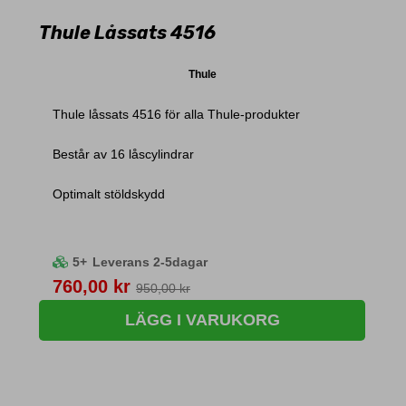
Thule Låssats 4516
Thule
Thule låssats 4516 för alla Thule-produkter
Består av 16 låscylindrar
Optimalt stöldskydd
5+
Leverans 2-5dagar
Pris
760,00 kr
950,00 kr
LÄGG I VARUKORG