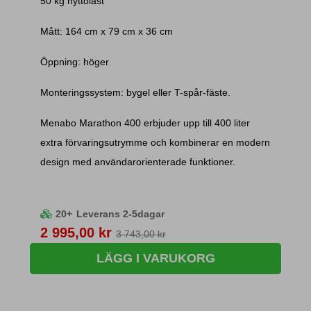
50 kg nyttolast
Mått: 164 cm x 79 cm x 36 cm
Öppning: höger
Monteringssystem: bygel eller T-spår-fäste.
Menabo Marathon 400 erbjuder upp till 400 liter
extra förvaringsutrymme och kombinerar en modern
design med användarorienterade funktioner.
20+
Leverans 2-5dagar
Pris
2 995,00 kr
3 743,00 kr
LÄGG I VARUKORG