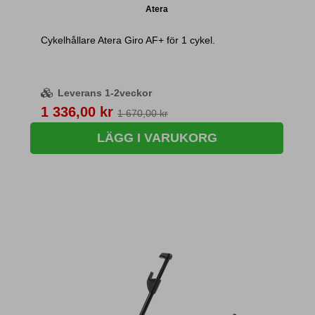
Atera
Cykelhållare Atera Giro AF+ för 1 cykel.
Leverans 1-2veckor
Pris
1 336,00 kr
1 670,00 kr
LÄGG I VARUKORG