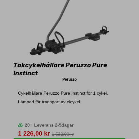
Takcykelhållare Peruzzo Pure
Instinct
Peruzzo
Cykelhållare Peruzzo Pure Instinct för 1 cykel.
Lämpad för transport av elcykel.
20+
Leverans 2-5dagar
Pris
1 226,00 kr
1 532,00 kr