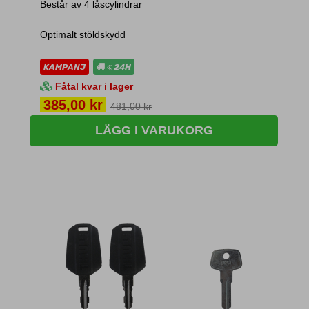
Består av 4 låscylindrar
Optimalt stöldskydd
KAMPANJ
24H
Fåtal kvar i lager
Pris
385,00 kr
481,00 kr
LÄGG I VARUKORG