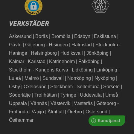
VERKSTÄDER
Askersund
|
Borås
|
Bromölla
|
Edsbyn
|
Eskilstuna
|
Gävle
|
Göteborg - Hisingen
|
Halmstad
|
Stockholm -
Haninge
|
Helsingborg
|
Hudiksvall
|
Jönköping
|
Kalmar
|
Karlstad
|
Katrineholm
|
Falköping
|
Stockholm - Kungens Kurva
|
Lidköping
|
Linköping
|
Luleå
|
Malmö
|
Sundsvall
|
Norrköping
|
Nyköping
|
Osby
|
Oxelösund
|
Stockholm - Sollentuna
|
Sorsele
|
Södertälje
|
Trollhättan
|
Tyringe
|
Uddevalla
|
Umeå
|
Uppsala
|
Vännäs
|
Västervik
|
Västerås
|
Göteborg -
Frölunda
|
Växjö
|
Älmhult
|
Örebro
|
Östersund
|
Östhammar