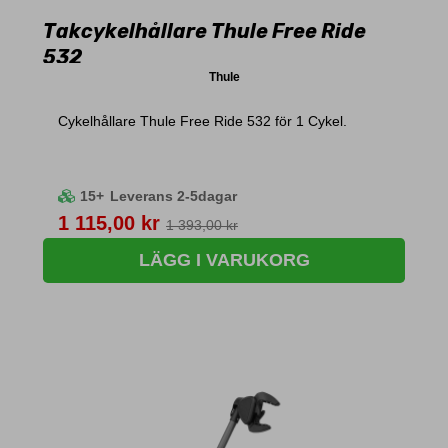
Takcykelhållare Thule Free Ride
532
Thule
Cykelhållare Thule Free Ride 532 för 1 Cykel.
15+
Leverans 2-5dagar
Pris
1 115,00 kr
1 393,00 kr
LÄGG I VARUKORG