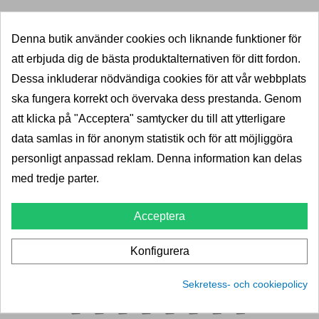
<2
Leverans 2-5dagar
Pris
667,00 kr
833,00 kr
Denna butik använder cookies och liknande funktioner för
att erbjuda dig de bästa produktalternativen för ditt fordon.
LÄGG I VARUKORG
Dessa inkluderar nödvändiga cookies för att vår webbplats
ska fungera korrekt och övervaka dess prestanda. Genom
att klicka på "Acceptera" samtycker du till att ytterligare
data samlas in för anonym statistik och för att möjliggöra
personligt anpassad reklam. Denna information kan delas
med tredje parter.
Acceptera
Konfigurera
Sekretess- och cookiepolicy