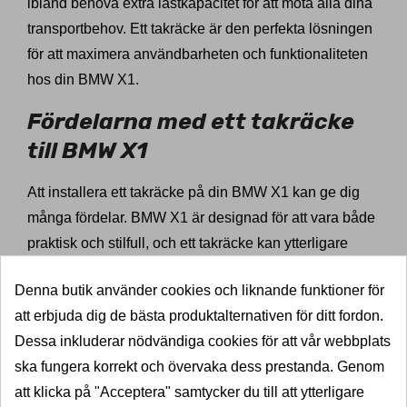
ibland behöva extra lastkapacitet för att möta alla dina
transportbehov. Ett takräcke är den perfekta lösningen
för att maximera användbarheten och funktionaliteten
hos din BMW X1.
Fördelarna med ett takräcke
till BMW X1
Att installera ett takräcke på din BMW X1 kan ge dig
många fördelar. BMW X1 är designad för att vara både
praktisk och stilfull, och ett takräcke kan ytterligare
förbättra bilens användbarhet. Oavsett om du planerar
Denna butik använder cookies och liknande funktioner för
en lång resa med mycket bagage eller behöver
att erbjuda dig de bästa produktalternativen för ditt fordon.
transportera skrymmande föremål som cyklar eller
Dessa inkluderar nödvändiga cookies för att vår webbplats
sportutrustning, ger ett takräcke dig den extra
ska fungera korrekt och övervaka dess prestanda. Genom
flexibiliteten du behöver.
att klicka på "Acceptera" samtycker du till att ytterligare