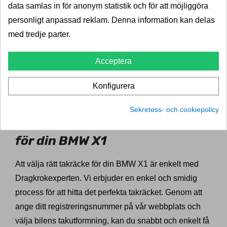
Ett takräcke ökar din BMW X1:s lastkapacitet genom
data samlas in för anonym statistik och för att möjliggöra
att ge dig möjlighet att transportera föremål som annars
personligt anpassad reklam. Denna information kan delas
skulle ta upp dyrbart utrymme inuti bilen. Detta är
med tredje parter.
särskilt användbart för familjer som åker på semester
eller för äventyrare som behöver extra plats för
Acceptera
utrustning. Dessutom är våra takräcken designade för
Konfigurera
att harmonisera med BMW X1:s sportiga och eleganta
utseende, vilket ger både funktion och stil.
Sekretess- och cookiepolicy
Så här hittar du rätt takräcke
för din BMW X1
Att välja rätt takräcke för din BMW X1 är enkelt med
Dragkrokexperten. Vi erbjuder en enkel och smidig
process för att hitta det perfekta takräcket. Genom att
ange ditt registreringsnummer på vår webbplats och
välja bilens takutformning, kan du snabbt och enkelt få