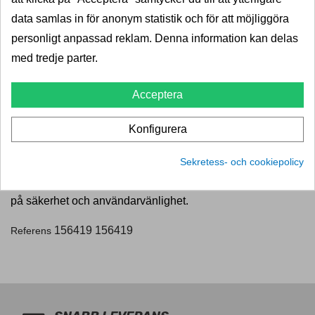
data samlas in för anonym statistik och för att möjliggöra
Produktdetaljer
personligt anpassad reklam. Denna information kan delas
med tredje parter.
Acceptera
Konfigurera
Thule är en svensk tillverkare av takräcken och andra
tillbehör för att underlätta ett aktivt liv. I över 75 år har Thule
Sekretess- och cookiepolicy
tillverkat högkvalitativa och tilltalande produkter med fokus
på säkerhet och användarvänlighet.
156419
156419
Referens