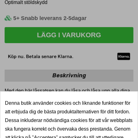
Optimalt stöldskydd
5+
Snabb leverans 2-5dagar
LÄGG I VARUKORG
Beskrivning
Med den här låssatsen kan du låsa och låsa upp alla dina
Thule-produkter med en enda nyckel. Leveransen består
Denna butik använder cookies och liknande funktioner för
av 6 låscylindrar och en centralnyckel.
att erbjuda dig de bästa produktalternativen för ditt fordon.
Dessa inkluderar nödvändiga cookies för att vår webbplats
Reservnyckel och monteringsnyckel för låsen av rostfritt
ska fungera korrekt och övervaka dess prestanda. Genom
stål ingår i leveransen.
att klicka på "Acceptera" samtycker du till att ytterligare