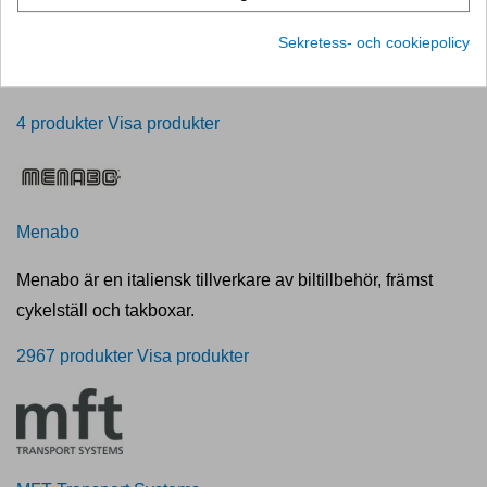
Sekretess- och cookiepolicy
MEMO EUROPE
4 produkter
Visa produkter
Menabo
Menabo är en italiensk tillverkare av biltillbehör, främst
cykelställ och takboxar.
2967 produkter
Visa produkter