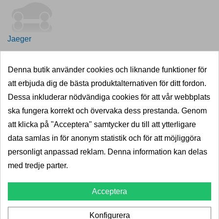
Jaeger
2 produkter
Visa produkter
Denna butik använder cookies och liknande funktioner för
att erbjuda dig de bästa produktalternativen för ditt fordon.
Dessa inkluderar nödvändiga cookies för att vår webbplats
Kovil
ska fungera korrekt och övervaka dess prestanda. Genom
att klicka på "Acceptera" samtycker du till att ytterligare
Kovil är en finsk dragkrokstillverkare och del av den
data samlas in för anonym statistik och för att möjliggöra
globala koncernen Horizon. 40 års erfarenhet av
personligt anpassad reklam. Denna information kan delas
dragkrokstillverkning, en modern tillverkningsprocess och
med tredje parter.
högklassig utveckling resluterar i dragkrokar av god kvalitet
som är populära i hela Skandinavien och Mellaneuropa.
Acceptera
3 produkter
Visa produkter
Konfigurera