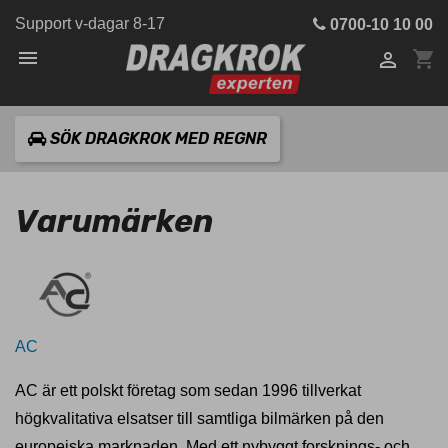
Support v-dagar 8-17
0700-10 10 00

shopping_cart

SÖK DRAGKROK MED REGNR
Varumärken
AC
AC är ett polskt företag som sedan 1996 tillverkat
högkvalitativa elsatser till samtliga bilmärken på den
europeiska marknaden. Med ett nybyggt forsknings- och