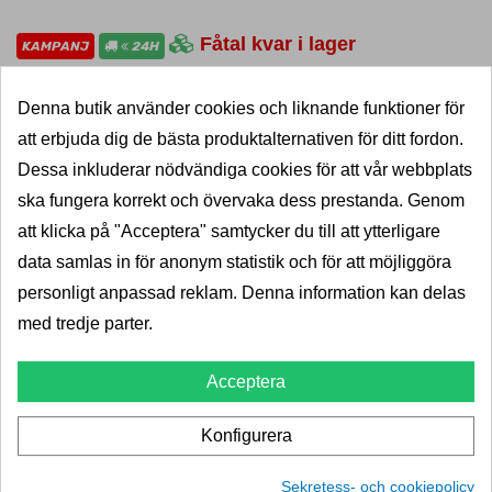
Fåtal kvar i lager
KAMPANJ
24H
LÄGG I VARUKORG
Denna butik använder cookies och liknande funktioner för
att erbjuda dig de bästa produktalternativen för ditt fordon.
Dessa inkluderar nödvändiga cookies för att vår webbplats
ska fungera korrekt och övervaka dess prestanda. Genom
att klicka på "Acceptera" samtycker du till att ytterligare
Produktdetaljer
data samlas in för anonym statistik och för att möjliggöra
personligt anpassad reklam. Denna information kan delas
Jaeger
Varumärke
med tredje parter.
13-7adapt
ZB1696
Referens
Acceptera
Konfigurera
SNABB LEVERANS
Sekretess- och cookiepolicy