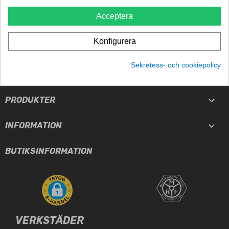
TRYGGHET
Acceptera
5-års garanti
Konfigurera
Sekretess- och cookiepolicy

TJÄNSTER

PRODUKTER

INFORMATION
BUTIKSINFORMATION
VERKSTÄDER