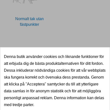
Normalt tak utan
fästpunkter
11027658
Denna butik använder cookies och liknande funktioner för
SNABB LEVERANS
att erbjuda dig de bästa produktalternativen för ditt fordon.
5000 dragkrokar i lager
Dessa inkluderar nödvändiga cookies för att vår webbplats
ska fungera korrekt och övervaka dess prestanda. Genom
KVALITET
att klicka på "Acceptera" samtycker du till att ytterligare
Välkända varumärken
data samlas in för anonym statistik och för att möjliggöra
PRISGARANTI
personligt anpassad reklam. Denna information kan delas
Billigast i norden
med tredje parter.