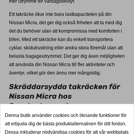
mer utrymme för vardagsbestyr.
Ett takräcke ökar inte bara lastkapaciteten på din
Nissan Micra, det ger dig också friheten att ta med dig
det du behöver utan att kompromissa med komforten i
bilen. Med ett takräcke kan du enkelt transportera
cyklar, skidutrustning eller andra stora föremål utan att
belasta bagageutrymmet. Det ger dig även möjligheten
att använda din Nissan Micra till fler aktiviteter och
äventyr, vilket gör den ännu mer mångsidig.
Skräddarsydda takräcken för
Nissan Micra hos
Dragkrokexperten
Denna butik använder cookies och liknande funktioner för
På Dragkrokexperten är vi specialiserade på takräcken
att erbjuda dig de bästa produktalternativen för ditt fordon.
som passar alla typer av bilar, inklusive Nissan Micra.
Dessa inkluderar nödvändiga cookies för att vår webbplats