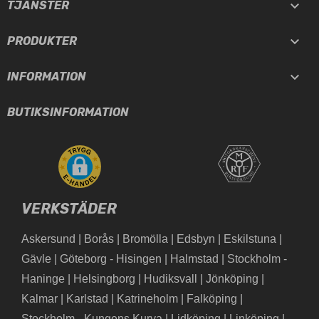

TJÄNSTER

PRODUKTER

INFORMATION
BUTIKSINFORMATION
VERKSTÄDER
Askersund
|
Borås
|
Bromölla
|
Edsbyn
|
Eskilstuna
|
Gävle
|
Göteborg - Hisingen
|
Halmstad
|
Stockholm -
Haninge
|
Helsingborg
|
Hudiksvall
|
Jönköping
|
Kalmar
|
Karlstad
|
Katrineholm
|
Falköping
|
Stockholm - Kungens Kurva
|
Lidköping
|
Linköping
|