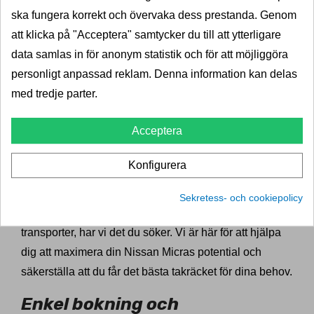
Vi förstår att varje bilmodell har sina unika krav och
ska fungera korrekt och övervaka dess prestanda. Genom
behov, och därför erbjuder vi ett brett utbud av
att klicka på "Acceptera" samtycker du till att ytterligare
takräcken som är anpassade för just din Nissan Micra.
data samlas in för anonym statistik och för att möjliggöra
För att hitta det perfekta takräcket är det enkelt: ange
personligt anpassad reklam. Denna information kan delas
ditt registreringsnummer och välj fordonets
med tredje parter.
takutformning på vår hemsida. Detta gör att du snabbt
kan få fram en lista med takräcken som är
Acceptera
skräddarsydda för din bil.
Konfigurera
Våra takräcken är av hög kvalitet och designade för att
tåla olika typer av belastningar. Oavsett om du behöver
Sekretess- och cookiepolicy
ett lättviktsalternativ eller ett robust takräcke för tyngre
transporter, har vi det du söker. Vi är här för att hjälpa
dig att maximera din Nissan Micras potential och
säkerställa att du får det bästa takräcket för dina behov.
Enkel bokning och