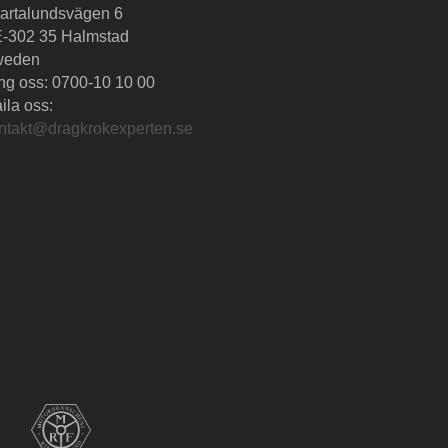
artalundsvägen 6
-302 35 Halmstad
weden
ng oss:
0700-10 10 00
ila oss:
ntakt@dragkrokexperten.se