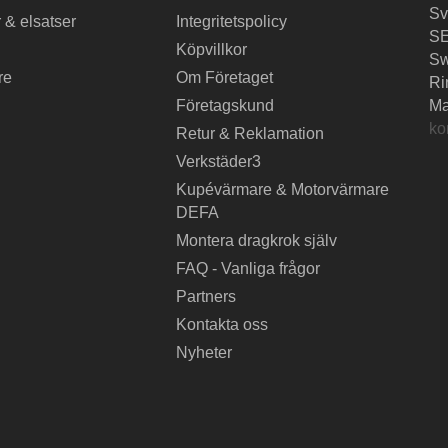
Sv
 & elsatser
Integritetspolicy
SE
Köpvillkor
S
re
Om Företaget
Ri
Företagskund
Ma
ko
Retur & Reklamation
Verkstäder3
Kupévärmare & Motorvärmare
DEFA
Montera dragkrok själv
FAQ - Vanliga frågor
Partners
Kontakta oss
Nyheter