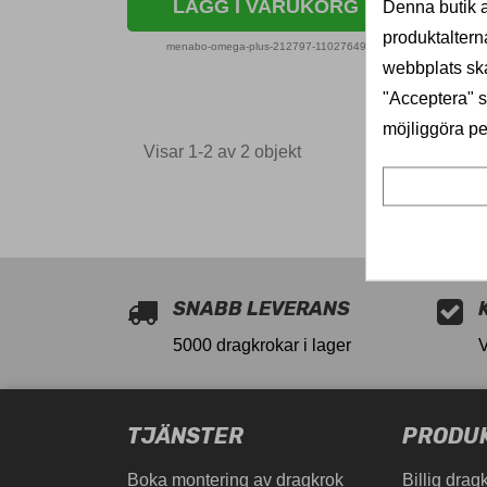
LÄGG I VARUKORG
Denna butik a
produktaltern
menabo-omega-plus-212797-11027649
menab
webbplats ska
"Acceptera" sa
möjliggöra pe
Visar 1-2 av 2 objekt
11027649
SNABB LEVERANS
5000 dragkrokar i lager
TJÄNSTER
PRODU
Boka montering av dragkrok
Billig drag