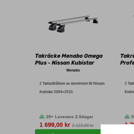
Takräcke Menabo Omega
Takr
Plus - Nissan Kubistar
Profe
Niss
Menabo
2 Taklasthållare av aluminium till Nissan
2 Tak
Kubistar 2004»2010.
Kubis
Obser
bestä
20+
Leverans 2-5dagar
5
Pris
Pri
1 699,00 kr
1 7
2 123,00 kr