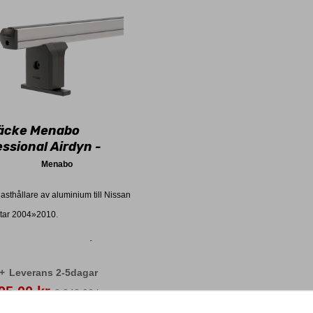
äcke Menabo
ssional Airdyn -
an Kubistar
Menabo
lasthållare av aluminium till Nissan
tar 2004»2010.
vera att antalet taklasthållare
ms av antalet fästpunkter på biltaket
+
Leverans 2-5dagar
s
95,00 kr
2 243,00 kr