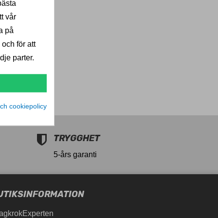
bästa
t vår
a på
 och för att
je parter.
ch cookiepolicy
TRYGGHET
5-års garanti
UTIKSINFORMATION
agkrokExperten