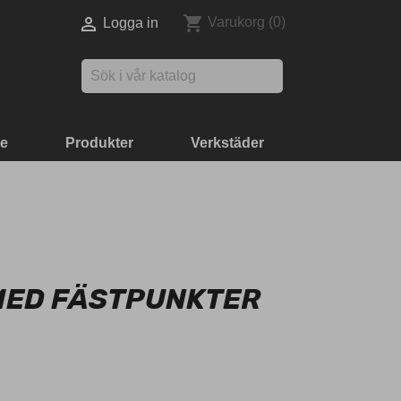
shopping_cart

Varukorg
(0)
Logga in

ke
Produkter
Verkstäder
 MED FÄSTPUNKTER