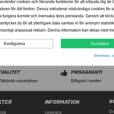
LÄGG I VARUKORG
nvänder cookies och liknande funktioner för att erbjuda dig de 
ativen för ditt fordon. Dessa inkluderar nödvändiga cookies för at
o-professional-airdyn-212303-11027649
 fungera korrekt och övervaka dess prestanda. Genom att klick
mtycker du till att ytterligare data samlas in för anonym statistik
rsonligt anpassad reklam. Denna information kan delas med tred
Acceptera
Konfigurera
Sekretess- o
KVALITET
PRISGARANTI
Välkända varumärken
Billigast i norden
B
KTER
INFORMATION
Dr
krok
Leverans