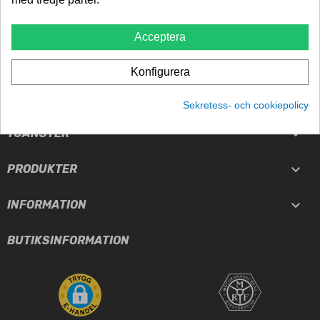
Billigast i norden
Acceptera
TRYGGHET
5-års garanti
Konfigurera
Sekretess- och cookiepolicy

TJÄNSTER

PRODUKTER

INFORMATION
BUTIKSINFORMATION