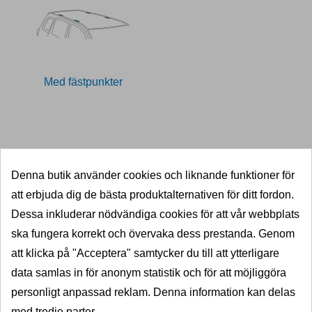
Med fästpunkter
11027648
Denna butik använder cookies och liknande funktioner för
att erbjuda dig de bästa produktalternativen för ditt fordon.
SNABB LEVERANS
Dessa inkluderar nödvändiga cookies för att vår webbplats
5000 dragkrokar i lager
ska fungera korrekt och övervaka dess prestanda. Genom
KVALITET
att klicka på "Acceptera" samtycker du till att ytterligare
data samlas in för anonym statistik och för att möjliggöra
Välkända varumärken
personligt anpassad reklam. Denna information kan delas
PRISGARANTI
med tredje parter.