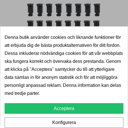
Denna butik använder cookies och liknande funktioner för
Thule Låssats 4516
att erbjuda dig de bästa produktalternativen för ditt fordon.
Dessa inkluderar nödvändiga cookies för att vår webbplats
Thule
ska fungera korrekt och övervaka dess prestanda. Genom
att klicka på "Acceptera" samtycker du till att ytterligare
Thule låssats 4516 för alla Thule-produkter
data samlas in för anonym statistik och för att möjliggöra
Består av 16 låscylindrar
personligt anpassad reklam. Denna information kan delas
med tredje parter.
Optimalt stöldskydd
Acceptera
5+
Leverans 2-5dagar
Konfigurera
Pris
760,00 kr
950,00 kr