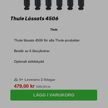
Thule Låssats 4506
Thule
Thule låssats 4506 för alla Thule-produkter
Består av 6 låscylindrar
Optimalt stöldskydd
5+
Leverans 2-5dagar
Pris
479,00 kr
598,00 kr
LÄGG I VARUKORG