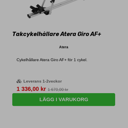
Takcykelhållare Atera Giro AF+
Atera
Cykelhållare Atera Giro AF+ för 1 cykel.
Leverans 1-2veckor
Pris
1 336,00 kr
1 670,00 kr
LÄGG I VARUKORG