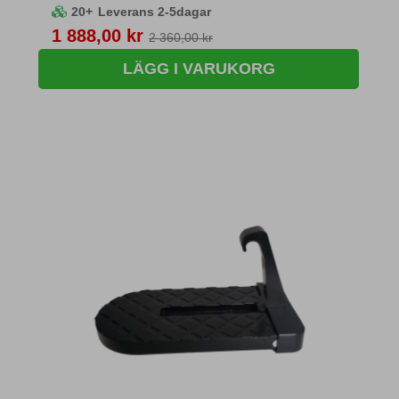
20+
Leverans 2-5dagar
Pris
1 888,00 kr
2 360,00 kr
LÄGG I VARUKORG