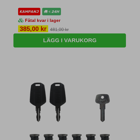
KAMPANJ
24H
Fåtal kvar i lager
Pris
385,00 kr
481,00 kr
LÄGG I VARUKORG