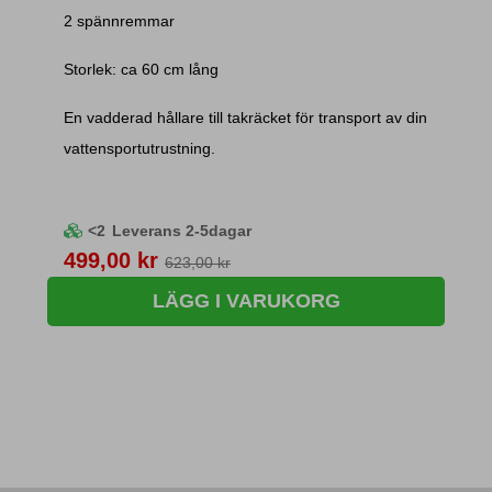
2 spännremmar
Storlek: ca 60 cm lång
En vadderad hållare till takräcket för transport av din
vattensportutrustning.
<2
Leverans 2-5dagar
Pris
499,00 kr
623,00 kr
LÄGG I VARUKORG