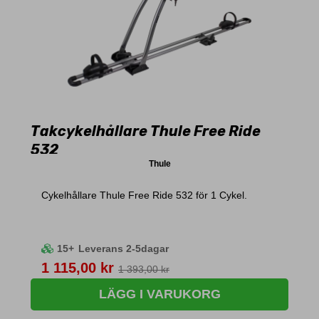
Takcykelhållare Thule Free Ride
532
Thule
Cykelhållare Thule Free Ride 532 för 1 Cykel.
15+
Leverans 2-5dagar
Pris
1 115,00 kr
1 393,00 kr
LÄGG I VARUKORG