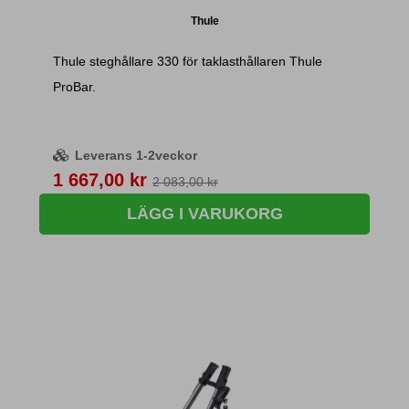
Thule
Thule steghållare 330 för taklasthållaren Thule
ProBar.
Leverans 1-2veckor
Pris
1 667,00 kr
2 083,00 kr
LÄGG I VARUKORG