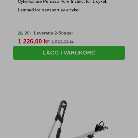
Cykelhållare Peruzzo Pure Instinct för 1 cykel.
Lämpad för transport av elcykel.
20+
Leverans 2-5dagar
Pris
1 226,00 kr
1 532,00 kr
LÄGG I VARUKORG