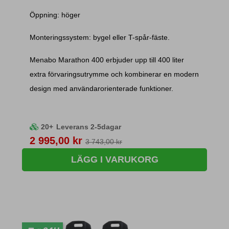
Öppning: höger
Monteringssystem: bygel eller T-spår-fäste.
Menabo Marathon 400 erbjuder upp till 400 liter
extra förvaringsutrymme och kombinerar en modern
design med användarorienterade funktioner.
20+
Leverans 2-5dagar
Pris
2 995,00 kr
3 743,00 kr
LÄGG I VARUKORG