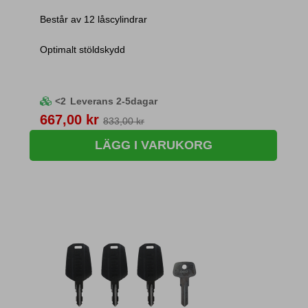
Består av 12 låscylindrar
Optimalt stöldskydd
<2
Leverans 2-5dagar
Pris
667,00 kr
833,00 kr
LÄGG I VARUKORG