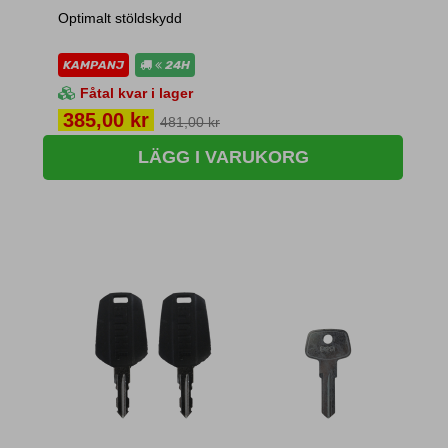
Optimalt stöldskydd
KAMPANJ
24H
Fåtal kvar i lager
Pris
385,00 kr
481,00 kr
LÄGG I VARUKORG