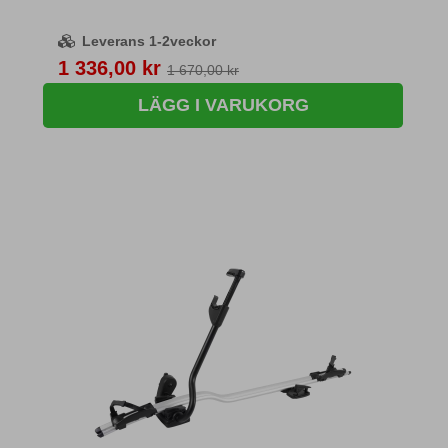
Leverans 1-2veckor
Pris
1 336,00 kr
1 670,00 kr
LÄGG I VARUKORG