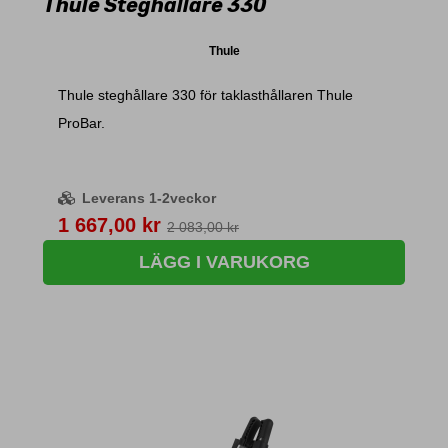
Thule Steghållare 330
Thule
Thule steghållare 330 för taklasthållaren Thule
ProBar.
Leverans 1-2veckor
Pris
1 667,00 kr
2 083,00 kr
LÄGG I VARUKORG