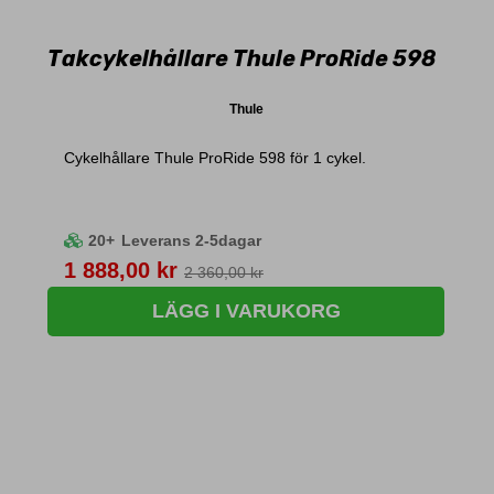
Takcykelhållare Thule ProRide 598
Thule
Cykelhållare Thule ProRide 598 för 1 cykel.
20+
Leverans 2-5dagar
Pris
1 888,00 kr
2 360,00 kr
LÄGG I VARUKORG