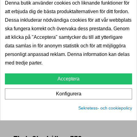
Denna butik använder cookies och liknande funktioner för
Pris
760,00 kr
950,00 kr
att erbjuda dig de bästa produktalternativen för ditt fordon.
LÄGG I VARUKORG
Dessa inkluderar nödvändiga cookies för att vår webbplats
ska fungera korrekt och övervaka dess prestanda. Genom
att klicka på "Acceptera" samtycker du till att ytterligare
data samlas in för anonym statistik och för att möjliggöra
personligt anpassad reklam. Denna information kan delas
med tredje parter.
Acceptera
Konfigurera
Sekretess- och cookiepolicy