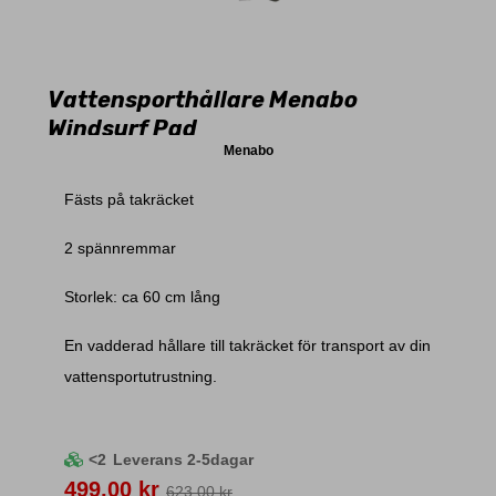
Vattensporthållare Menabo
Windsurf Pad
Menabo
Fästs på takräcket
2 spännremmar
Storlek: ca 60 cm lång
En vadderad hållare till takräcket för transport av din
vattensportutrustning.
<2
Leverans 2-5dagar
Pris
499,00 kr
623,00 kr