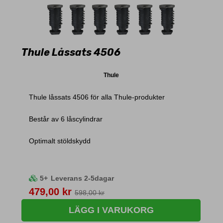
Thule Låssats 4506
Thule
Thule låssats 4506 för alla Thule-produkter
Består av 6 låscylindrar
Optimalt stöldskydd
5+
Leverans 2-5dagar
Pris
479,00 kr
598,00 kr
LÄGG I VARUKORG