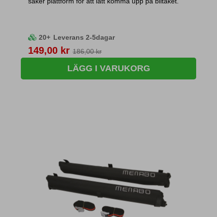
säker plattform för att lätt komma upp på biltaket.
20+
Leverans 2-5dagar
Pris
149,00 kr
186,00 kr
LÄGG I VARUKORG