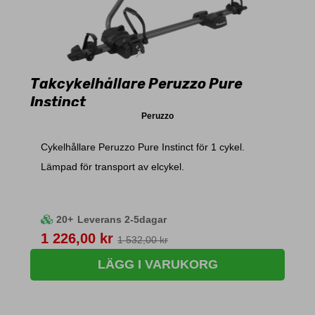
Takcykelhållare Peruzzo Pure
Instinct
Peruzzo
Cykelhållare Peruzzo Pure Instinct för 1 cykel.
Lämpad för transport av elcykel.
20+
Leverans 2-5dagar
Pris
1 226,00 kr
1 532,00 kr
LÄGG I VARUKORG