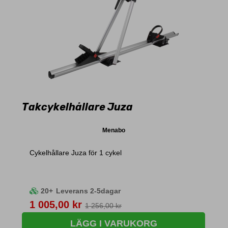
Takcykelhållare Juza
Menabo
Cykelhållare Juza för 1 cykel
20+
Leverans 2-5dagar
Pris
1 005,00 kr
1 256,00 kr
LÄGG I VARUKORG