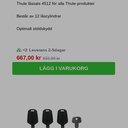
Thule låssats 4512 för alla Thule-produkter
Består av 12 låscylindrar
Optimalt stöldskydd
<2
Leverans 2-5dagar
Pris
667,00 kr
833,00 kr
LÄGG I VARUKORG