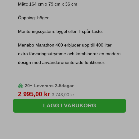
Mått: 164 cm x 79 cm x 36 cm
Öppning: höger
Monteringssystem: bygel eller T-spår-fäste.
Menabo Marathon 400 erbjuder upp till 400 liter
extra förvaringsutrymme och kombinerar en modern
design med användarorienterade funktioner.
20+
Leverans 2-5dagar
Pris
2 995,00 kr
3 743,00 kr
LÄGG I VARUKORG