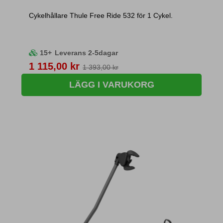
Cykelhållare Thule Free Ride 532 för 1 Cykel.
15+
Leverans 2-5dagar
Pris
1 115,00 kr
1 393,00 kr
LÄGG I VARUKORG