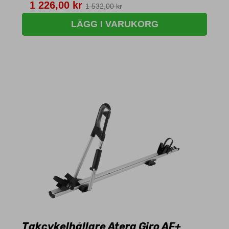
Pris
1 226,00 kr
1 532,00 kr
LÄGG I VARUKORG
Takcykelhållare Atera Giro AF+