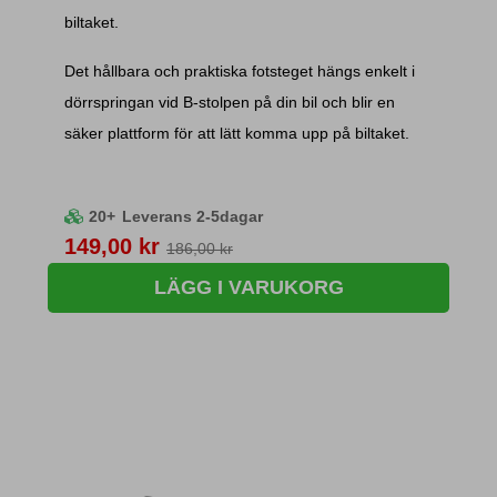
biltaket.
Det hållbara och praktiska fotsteget hängs enkelt i
dörrspringan vid B-stolpen på din bil och blir en
säker plattform för att lätt komma upp på biltaket.
20+
Leverans 2-5dagar
Pris
149,00 kr
186,00 kr
LÄGG I VARUKORG