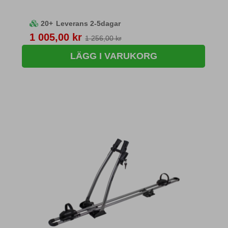
20+
Leverans 2-5dagar
Pris
1 005,00 kr
1 256,00 kr
LÄGG I VARUKORG