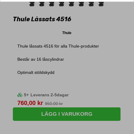
Thule Låssats 4516
Thule
Thule låssats 4516 för alla Thule-produkter
Består av 16 låscylindrar
Optimalt stöldskydd
5+
Leverans 2-5dagar
Pris
760,00 kr
950,00 kr
LÄGG I VARUKORG