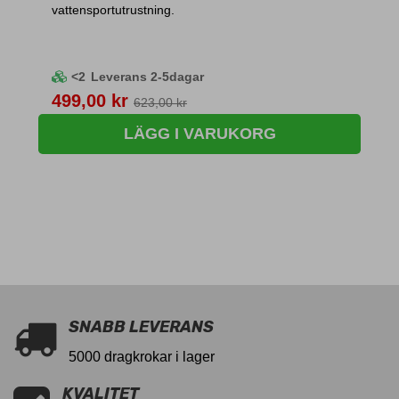
vattensportutrustning.
<2
Leverans 2-5dagar
Pris
499,00 kr
623,00 kr
LÄGG I VARUKORG
SNABB LEVERANS
5000 dragkrokar i lager
KVALITET