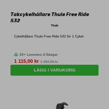
Takcykelhållare Thule Free Ride
532
Thule
Cykelhållare Thule Free Ride 532 för 1 Cykel.
15+
Leverans 2-5dagar
Pris
1 115,00 kr
1 393,00 kr
LÄGG I VARUKORG