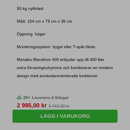
50 kg nyttolast
Mått: 164 cm x 79 cm x 36 cm
Öppning: höger
Monteringssystem: bygel eller T-spår-fäste.
Menabo Marathon 400 erbjuder upp till 400 liter
extra förvaringsutrymme och kombinerar en modern
design med användarorienterade funktioner.
20+
Leverans 2-5dagar
Pris
2 995,00 kr
3 743,00 kr
LÄGG I VARUKORG