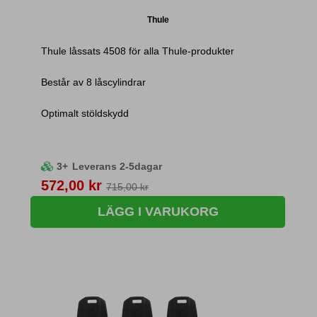
Thule
Thule låssats 4508 för alla Thule-produkter
Består av 8 låscylindrar
Optimalt stöldskydd
3+
Leverans 2-5dagar
Pris
572,00 kr
715,00 kr
LÄGG I VARUKORG