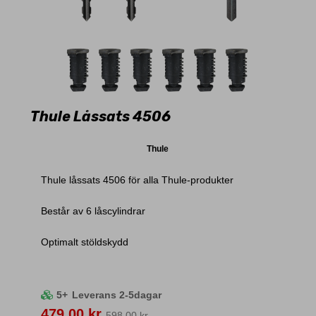
Thule Låssats 4506
Thule
Thule låssats 4506 för alla Thule-produkter
Består av 6 låscylindrar
Optimalt stöldskydd
5+
Leverans 2-5dagar
Pris
479,00 kr
598,00 kr