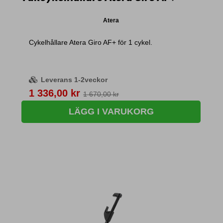
Atera
Cykelhållare Atera Giro AF+ för 1 cykel.
Leverans 1-2veckor
Pris
1 336,00 kr
1 670,00 kr
LÄGG I VARUKORG