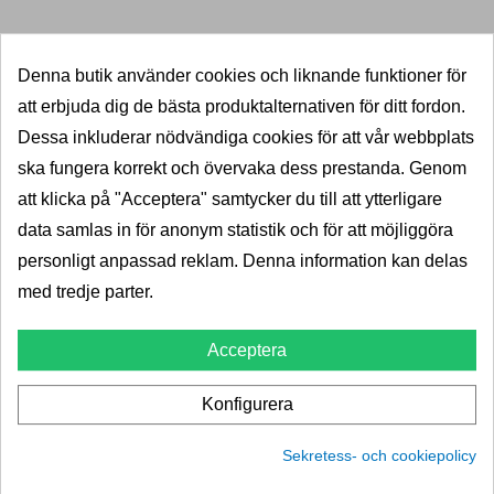
<2
Leverans 2-5dagar
Denna butik använder cookies och liknande funktioner för
Pris
667,00 kr
833,00 kr
att erbjuda dig de bästa produktalternativen för ditt fordon.
LÄGG I VARUKORG
Dessa inkluderar nödvändiga cookies för att vår webbplats
ska fungera korrekt och övervaka dess prestanda. Genom
att klicka på "Acceptera" samtycker du till att ytterligare
data samlas in för anonym statistik och för att möjliggöra
personligt anpassad reklam. Denna information kan delas
med tredje parter.
Acceptera
Konfigurera
Sekretess- och cookiepolicy