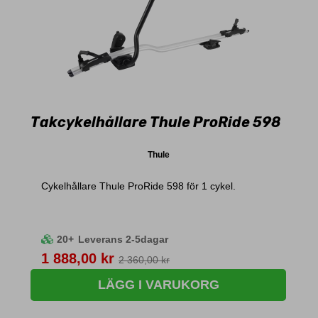
Takcykelhållare Thule ProRide 598
Thule
Cykelhållare Thule ProRide 598 för 1 cykel.
20+
Leverans 2-5dagar
Pris
1 888,00 kr
2 360,00 kr
LÄGG I VARUKORG