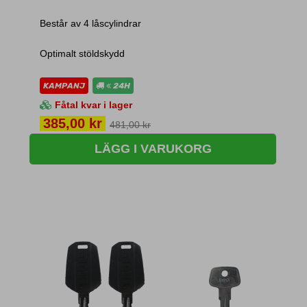
Består av 4 låscylindrar
Optimalt stöldskydd
KAMPANJ
24H
Fåtal kvar i lager
Pris
385,00 kr
481,00 kr
LÄGG I VARUKORG