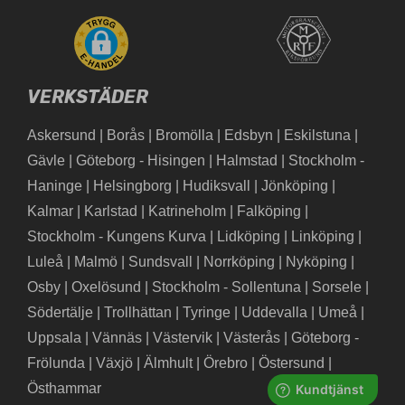
VERKSTÄDER
Askersund
|
Borås
|
Bromölla
|
Edsbyn
|
Eskilstuna
|
Gävle
|
Göteborg - Hisingen
|
Halmstad
|
Stockholm -
Haninge
|
Helsingborg
|
Hudiksvall
|
Jönköping
|
Kalmar
|
Karlstad
|
Katrineholm
|
Falköping
|
Stockholm - Kungens Kurva
|
Lidköping
|
Linköping
|
Luleå
|
Malmö
|
Sundsvall
|
Norrköping
|
Nyköping
|
Osby
|
Oxelösund
|
Stockholm - Sollentuna
|
Sorsele
|
Södertälje
|
Trollhättan
|
Tyringe
|
Uddevalla
|
Umeå
|
Uppsala
|
Vännäs
|
Västervik
|
Västerås
|
Göteborg -
Frölunda
|
Växjö
|
Älmhult
|
Örebro
|
Östersund
|
Östhammar