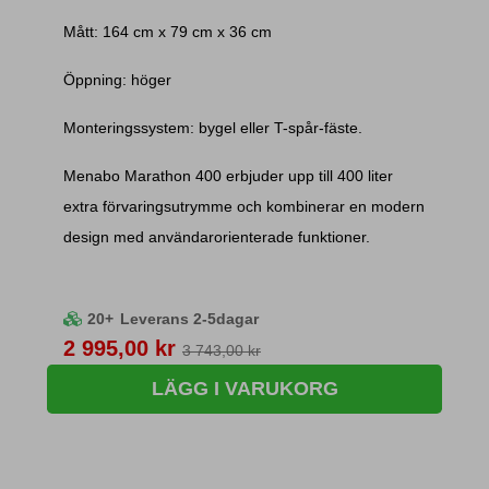
Mått: 164 cm x 79 cm x 36 cm
Öppning: höger
Monteringssystem: bygel eller T-spår-fäste.
Menabo Marathon 400 erbjuder upp till 400 liter
extra förvaringsutrymme och kombinerar en modern
design med användarorienterade funktioner.
20+
Leverans 2-5dagar
Pris
2 995,00 kr
3 743,00 kr
LÄGG I VARUKORG