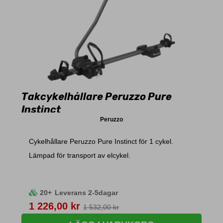
Takcykelhållare Peruzzo Pure
Instinct
Peruzzo
Cykelhållare Peruzzo Pure Instinct för 1 cykel.
Lämpad för transport av elcykel.
20+
Leverans 2-5dagar
Pris
1 226,00 kr
1 532,00 kr