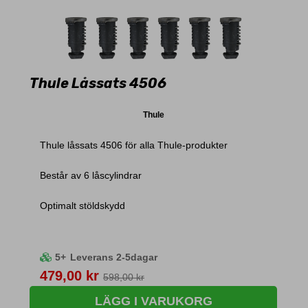
Thule Låssats 4506
Thule
Thule låssats 4506 för alla Thule-produkter
Består av 6 låscylindrar
Optimalt stöldskydd
5+
Leverans 2-5dagar
Pris
479,00 kr
598,00 kr
LÄGG I VARUKORG