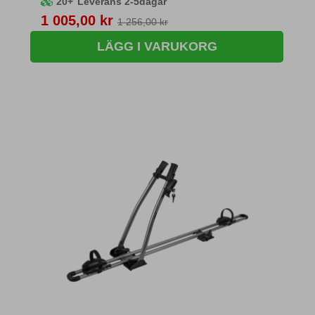
20+
Leverans 2-5dagar
Pris
1 005,00 kr
1 256,00 kr
LÄGG I VARUKORG