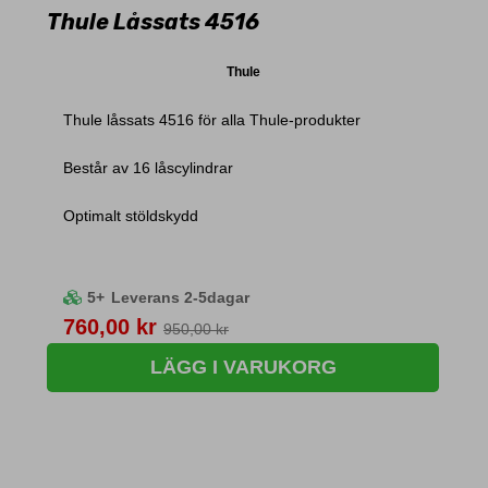
Thule Låssats 4516
Thule
Thule låssats 4516 för alla Thule-produkter
Består av 16 låscylindrar
Optimalt stöldskydd
5+
Leverans 2-5dagar
Pris
760,00 kr
950,00 kr
LÄGG I VARUKORG