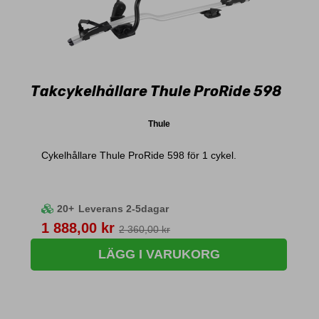
Takcykelhållare Thule ProRide 598
Thule
Cykelhållare Thule ProRide 598 för 1 cykel.
20+
Leverans 2-5dagar
Pris
1 888,00 kr
2 360,00 kr
LÄGG I VARUKORG