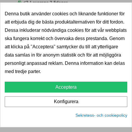
<2
Leverans 2-5dagar
Pris
667,00 kr
833,00 kr
Denna butik använder cookies och liknande funktioner för
LÄGG I VARUKORG
att erbjuda dig de bästa produktalternativen för ditt fordon.
Dessa inkluderar nödvändiga cookies för att vår webbplats
ska fungera korrekt och övervaka dess prestanda. Genom
att klicka på "Acceptera" samtycker du till att ytterligare
data samlas in för anonym statistik och för att möjliggöra
personligt anpassad reklam. Denna information kan delas
med tredje parter.
Acceptera
Konfigurera
Sekretess- och cookiepolicy