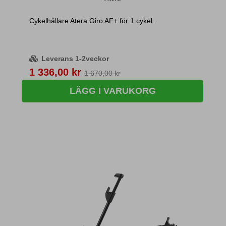
Cykelhållare Atera Giro AF+ för 1 cykel.
Leverans 1-2veckor
Pris
1 336,00 kr
1 670,00 kr
LÄGG I VARUKORG