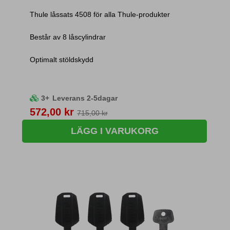
Thule låssats 4508 för alla Thule-produkter
Består av 8 låscylindrar
Optimalt stöldskydd
3+
Leverans 2-5dagar
Pris
572,00 kr
715,00 kr
LÄGG I VARUKORG