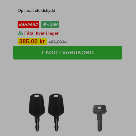
Optimalt stöldskydd
KAMPANJ
24H
Fåtal kvar i lager
Pris
385,00 kr
481,00 kr
LÄGG I VARUKORG