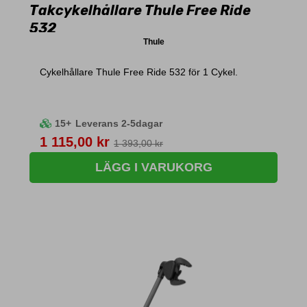
Takcykelhållare Thule Free Ride
532
Thule
Cykelhållare Thule Free Ride 532 för 1 Cykel.
15+
Leverans 2-5dagar
Pris
1 115,00 kr
1 393,00 kr
LÄGG I VARUKORG