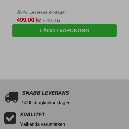
<2
Leverans 2-5dagar
Pris
499,00 kr
623,00 kr
LÄGG I VARUKORG
SNABB LEVERANS
5000 dragkrokar i lager
KVALITET
Välkända varumärken