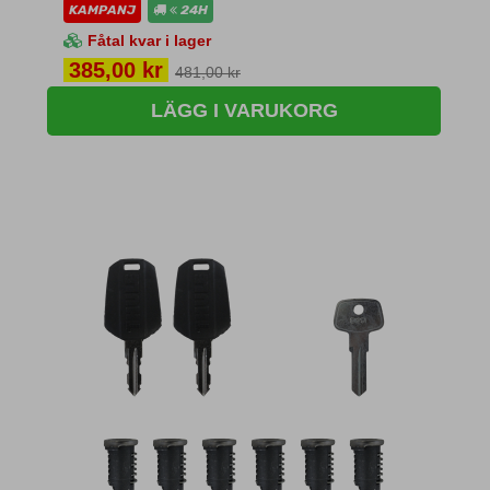
KAMPANJ
24H
Fåtal kvar i lager
Pris
385,00 kr
481,00 kr
LÄGG I VARUKORG