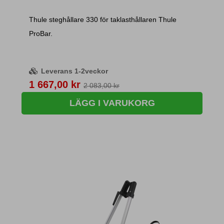
Thule steghållare 330 för taklasthållaren Thule
ProBar.
Leverans 1-2veckor
Pris
1 667,00 kr
2 083,00 kr
LÄGG I VARUKORG