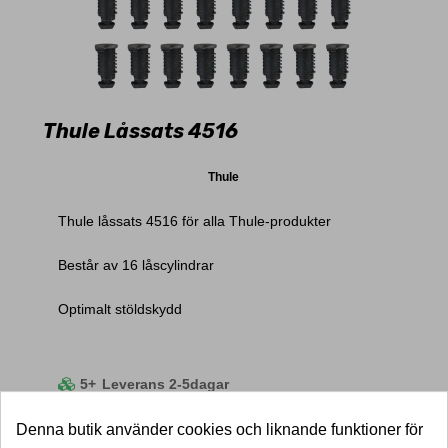
Thule Låssats 4516
Thule
Thule låssats 4516 för alla Thule-produkter
Består av 16 låscylindrar
Optimalt stöldskydd
5+
Leverans 2-5dagar
Pris
760,00 kr
950,00 kr
Denna butik använder cookies och liknande funktioner för
LÄGG I VARUKORG