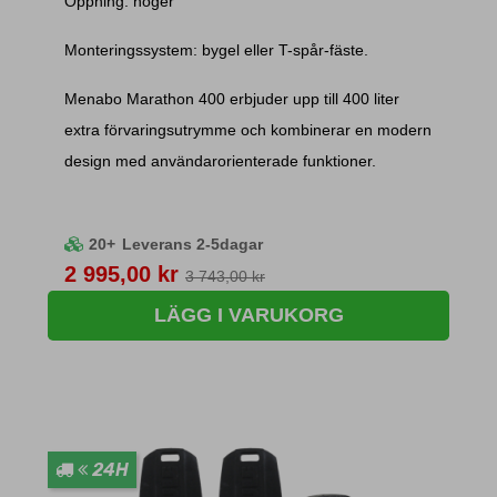
Öppning: höger
Monteringssystem: bygel eller T-spår-fäste.
Menabo Marathon 400 erbjuder upp till 400 liter
extra förvaringsutrymme och kombinerar en modern
design med användarorienterade funktioner.
20+
Leverans 2-5dagar
Pris
2 995,00 kr
3 743,00 kr
LÄGG I VARUKORG
24H