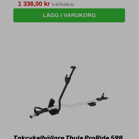
Pris
1 336,00 kr
1 670,00 kr
LÄGG I VARUKORG
Takcykelhållare Thule ProRide 598