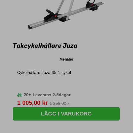
Takcykelhållare Juza
Menabo
Cykelhållare Juza för 1 cykel
20+
Leverans 2-5dagar
Pris
1 005,00 kr
1 256,00 kr
LÄGG I VARUKORG