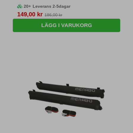
20+
Leverans 2-5dagar
Pris
149,00 kr
186,00 kr
LÄGG I VARUKORG