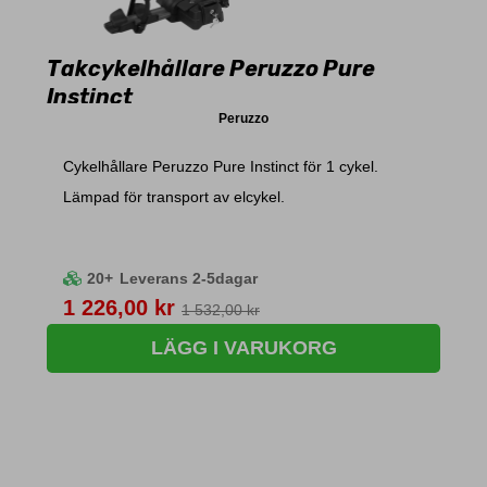
Takcykelhållare Peruzzo Pure
Instinct
Peruzzo
Cykelhållare Peruzzo Pure Instinct för 1 cykel.
Lämpad för transport av elcykel.
20+
Leverans 2-5dagar
Pris
1 226,00 kr
1 532,00 kr
LÄGG I VARUKORG