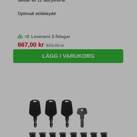
Optimalt stöldskydd
<2
Leverans 2-5dagar
Pris
667,00 kr
833,00 kr
LÄGG I VARUKORG