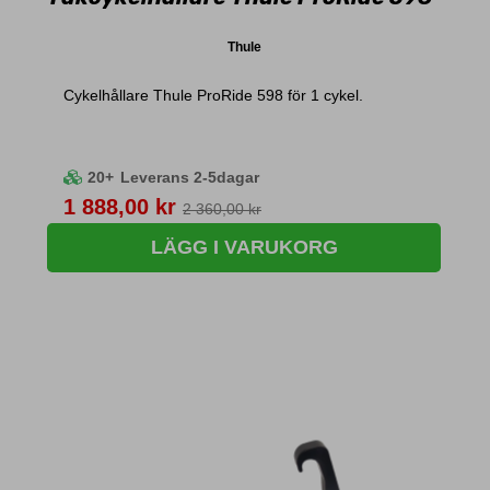
Thule
Cykelhållare Thule ProRide 598 för 1 cykel.
20+
Leverans 2-5dagar
Pris
1 888,00 kr
2 360,00 kr
LÄGG I VARUKORG