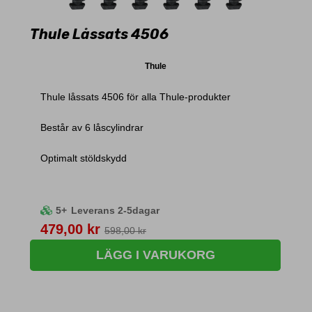
Thule Låssats 4506
Thule
Thule låssats 4506 för alla Thule-produkter
Består av 6 låscylindrar
Optimalt stöldskydd
5+
Leverans 2-5dagar
Pris
479,00 kr
598,00 kr
LÄGG I VARUKORG