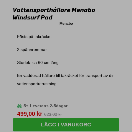
Vattensporthållare Menabo
Windsurf Pad
Menabo
Fästs på takräcket
2 spännremmar
Storlek: ca 60 cm lång
En vadderad hållare till takräcket för transport av din
vattensportutrustning.
5+
Leverans 2-5dagar
Pris
499,00 kr
623,00 kr
LÄGG I VARUKORG