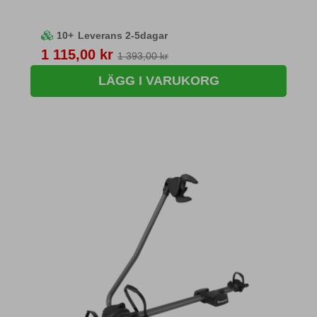
10+
Leverans 2-5dagar
Pris
1 115,00 kr
1 393,00 kr
LÄGG I VARUKORG