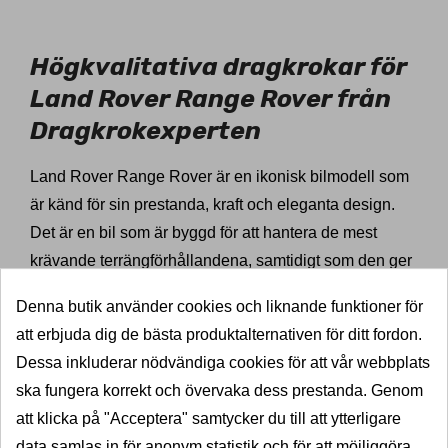
79338
Högkvalitativa dragkrokar för
Land Rover Range Rover från
Dragkrokexperten
Land Rover Range Rover är en ikonisk bilmodell som
är känd för sin prestanda, kraft och eleganta design.
Det är en bil som är byggd för att hantera de mest
krävande terrängförhållandena, samtidigt som den ger
dig en lyxig och bekväm körupplevelse. Range Rover
Denna butik använder cookies och liknande funktioner för
har även utmärkt sig på marknaden genom att vara en
att erbjuda dig de bästa produktalternativen för ditt fordon.
mycket användbar bil för familjer, äventyrslystna och
Dessa inkluderar nödvändiga cookies för att vår webbplats
bilentusiaster som uppskattar komfort och säkerhet.
ska fungera korrekt och övervaka dess prestanda. Genom
Som en stolt ägare av en Land Rover Range Rover,
att klicka på "Acceptera" samtycker du till att ytterligare
vill du säkerställa att du har den bästa dragkroken för
data samlas in för anonym statistik och för att möjliggöra