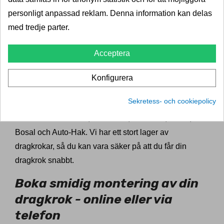
din bil. Oavsett om du behöver dra en båt, en husvagn
personligt anpassad reklam. Denna information kan delas
eller annan last, kan vi hjälpa dig att välja rätt
med tredje parter.
dragkrokspaket för dina behov. Dragkrokexperten
Acceptera
erbjuder både fasta och avtagbara dragkrokar av
högsta kvalitet, som är EU-godkända och CE-märkta.
Konfigurera
Dragkrokexperten är en välkänd leverantör av
Sekretess- och cookiepolicy
dragkrokar och våra produkter är tillverkade av
ledande varumärken, som GDW, Westfalia, Thule,
Bosal och Auto-Hak. Vi har ett stort lager av
dragkrokar, så du kan vara säker på att du får din
dragkrok snabbt.
Boka smidig montering av din
dragkrok - online eller via
telefon