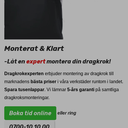
Monterat & Klart
-Låt en
expert
montera din dragkrok!
Dragkrokexperten
erbjuder montering av dragkrok till
marknadens
bästa priser
i våra verkstäder runtom i landet.
Spara tusenlappar
. Vi lämnar
5-års garanti
på samtliga
dragkroksmonteringar.
Boka tid online
eller ring
0700-10 10 00