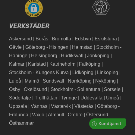
VERKSTÄDER
Askersund
|
Borås
|
Bromölla
|
Edsbyn
|
Eskilstuna
|
Gävle
|
Göteborg - Hisingen
|
Halmstad
|
Stockholm -
Haninge
|
Helsingborg
|
Hudiksvall
|
Jönköping
|
Kalmar
|
Karlstad
|
Katrineholm
|
Falköping
|
Stockholm - Kungens Kurva
|
Lidköping
|
Linköping
|
Luleå
|
Malmö
|
Sundsvall
|
Norrköping
|
Nyköping
|
Osby
|
Oxelösund
|
Stockholm - Sollentuna
|
Sorsele
|
Södertälje
|
Trollhättan
|
Tyringe
|
Uddevalla
|
Umeå
|
Uppsala
|
Vännäs
|
Västervik
|
Västerås
|
Göteborg -
Frölunda
|
Växjö
|
Älmhult
|
Örebro
|
Östersund
|
Östhammar