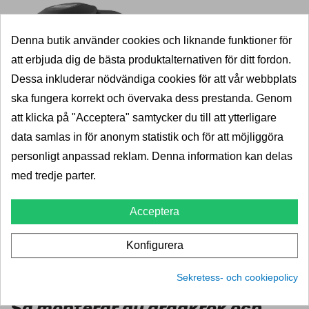
Denna butik använder cookies och liknande funktioner för
att erbjuda dig de bästa produktalternativen för ditt fordon.
Dessa inkluderar nödvändiga cookies för att vår webbplats
ska fungera korrekt och övervaka dess prestanda. Genom
13-polig elsats (Bilspecifik)
att klicka på "Acceptera" samtycker du till att ytterligare
Den 13-poliga bilspecifika elsatsen är mycket lik OEM-
data samlas in för anonym statistik och för att möjliggöra
elsatsen som biltillverkaren tillhandarhåller. Elsatsen
personligt anpassad reklam. Denna information kan delas
kommunicerar med bilens ECU vilket kan ge ytterligare
med tredje parter.
funktioner beroende på bilmodell. Elsatsen kan kräva
Acceptera
aktivering i bilens mjukvara vilket kan göras i en av våra
egna verkstäder till en kostnad av 1500kr.
Konfigurera
Sekretess- och cookiepolicy
Så monterar du dragkrok och