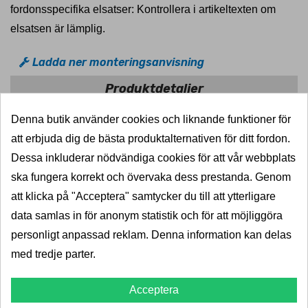
fordonsspecifika elsatser: Kontrollera i artikeltexten om
elsatsen är lämplig.
Ladda ner monteringsanvisning
Produktdetaljer
Denna butik använder cookies och liknande funktioner för
att erbjuda dig de bästa produktalternativen för ditt fordon.
Dessa inkluderar nödvändiga cookies för att vår webbplats
ska fungera korrekt och övervaka dess prestanda. Genom
ECS Electronics ett marknadsledande företag inom
att klicka på "Acceptera" samtycker du till att ytterligare
utveckling och tillverkning av elektroniksystem av
data samlas in för anonym statistik och för att möjliggöra
premiumkvalitet för bilindustrin. ECS tillverkar tillverkar allt
personligt anpassad reklam. Denna information kan delas
från dragkrokselsatser, biltelematik (GPS-lösningar,
med tredje parter.
datainsamlingsmoduler) till test- och
diagnostiseringsutrustning.
Acceptera