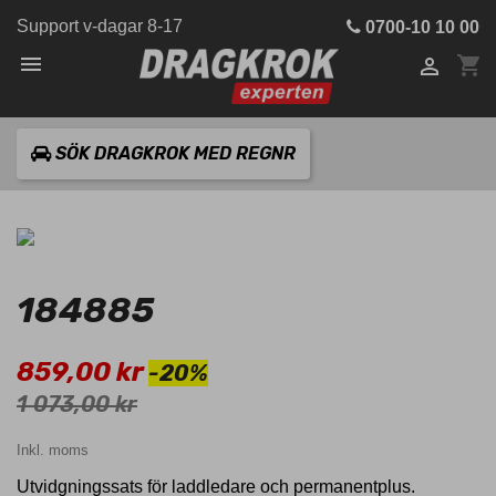
Support v-dagar 8-17
0700-10 10 00

shopping_cart

SÖK DRAGKROK MED REGNR
184885
859,00 kr
-20%
1 073,00 kr
Inkl. moms
Utvidgningssats för laddledare och permanentplus.