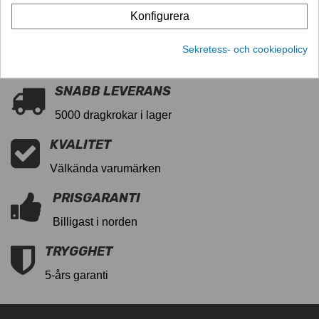
184885
184885
Referens
Konfigurera
Sekretess- och cookiepolicy
SNABB LEVERANS
5000 dragkrokar i lager
KVALITET
Välkända varumärken
PRISGARANTI
Billigast i norden
TRYGGHET
5-års garanti