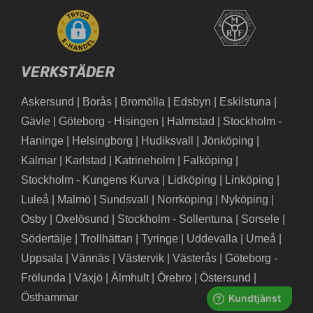
VERKSTÄDER
Askersund
|
Borås
|
Bromölla
|
Edsbyn
|
Eskilstuna
|
Gävle
|
Göteborg - Hisingen
|
Halmstad
|
Stockholm -
Haninge
|
Helsingborg
|
Hudiksvall
|
Jönköping
|
Kalmar
|
Karlstad
|
Katrineholm
|
Falköping
|
Stockholm - Kungens Kurva
|
Lidköping
|
Linköping
|
Luleå
|
Malmö
|
Sundsvall
|
Norrköping
|
Nyköping
|
Osby
|
Oxelösund
|
Stockholm - Sollentuna
|
Sorsele
|
Södertälje
|
Trollhättan
|
Tyringe
|
Uddevalla
|
Umeå
|
Uppsala
|
Vännäs
|
Västervik
|
Västerås
|
Göteborg -
Frölunda
|
Växjö
|
Älmhult
|
Örebro
|
Östersund
|
Östhammar