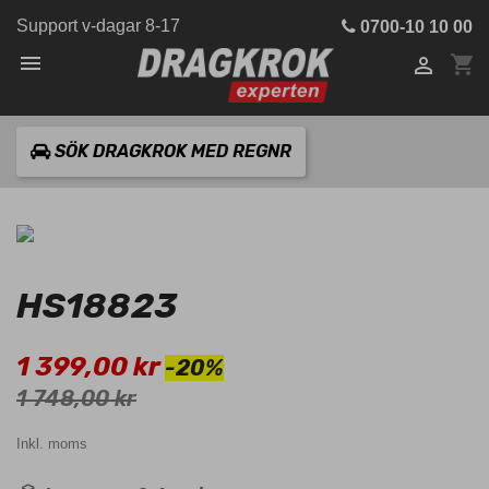
Support v-dagar 8-17
0700-10 10 00

shopping_cart

SÖK DRAGKROK MED REGNR
HS18823
1 399,00 kr
-20%
1 748,00 kr
Inkl. moms