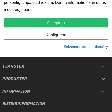
personligt anpassad reklam. Denna information kan delas
Välkända varumärken
med tredje parter.
PRISGARANTI
Acceptera
Billigast i norden
TRYGGHET
Konfigurera
5-års garanti
Sekretess- och cookiepolicy

TJÄNSTER

PRODUKTER

INFORMATION
BUTIKSINFORMATION