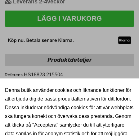
Leverans 2-4veckor
LÄGG I VARUKORG
Produktdetaljer
HS18823
215504
Referens
Denna butik använder cookies och liknande funktioner för
att erbjuda dig de bästa produktalternativen för ditt fordon.
Dessa inkluderar nödvändiga cookies för att vår webbplats
SNABB LEVERANS
ska fungera korrekt och övervaka dess prestanda. Genom
5000 dragkrokar i lager
att klicka på "Acceptera" samtycker du till att ytterligare
data samlas in för anonym statistik och för att möjliggöra
KVALITET