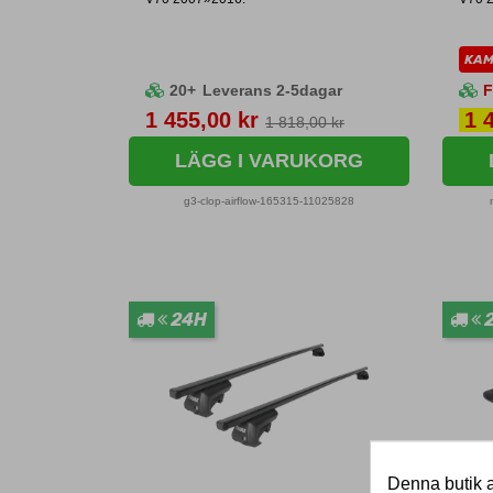
KA
20+
Leverans 2-5dagar
F
Pris
Pri
1 455,00 kr
1 
1 818,00 kr
LÄGG I VARUKORG
g3-clop-airflow-165315-11025828
24H
Denna butik a