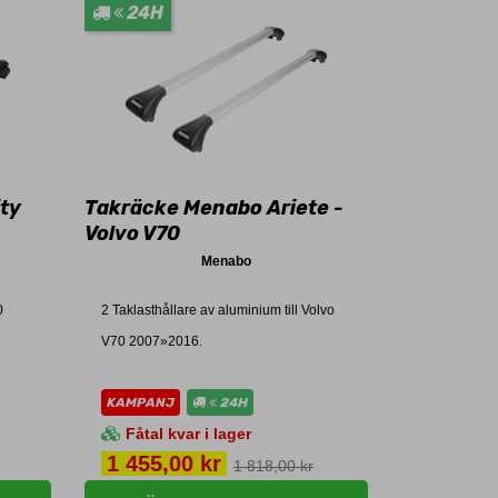
24H
ity
Takräcke Menabo Ariete -
Volvo V70
Menabo
0
2 Taklasthållare av aluminium till Volvo
V70 2007»2016.
KAMPANJ
24H
Fåtal kvar i lager
Pris
1 455,00 kr
1 818,00 kr