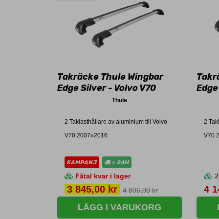
Takräcke Thule Wingbar
Takr
Edge Silver - Volvo V70
Edge 
Thule
2 Taklasthållare av aluminium till Volvo
2 Tak
V70 2007»2016.
V70 
KAMPANJ
24H
Fåtal kvar i lager
2
Pris
Pri
3 845,00 kr
4 1
4 806,00 kr
LÄGG I VARUKORG