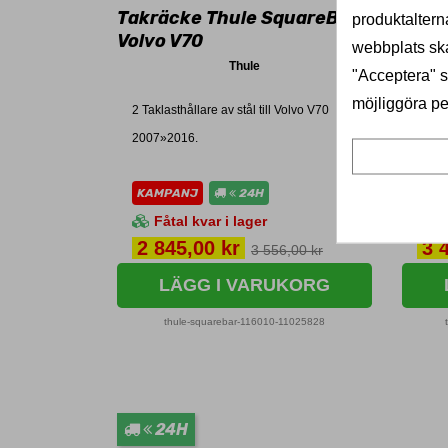
Takräcke Thule SquareBar -
Takr
produktaltern
Volvo V70
EVO -
webbplats ska
Thule
"Acceptera" sa
möjliggöra pe
2 Taklasthållare av stål till Volvo V70
2 Tak
2007»2016.
V70 
KAMPANJ
24H
KA
Fåtal kvar i lager
F
Pris
Pri
2 845,00 kr
3 
3 556,00 kr
LÄGG I VARUKORG
thule-squarebar-116010-11025828
24H