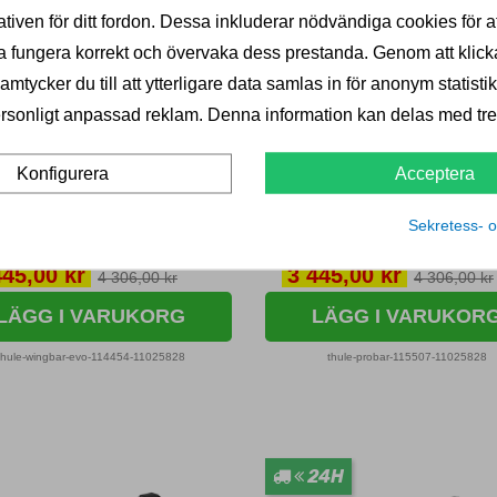
äcke Thule Wingbar
Takräcke Thule Probar 
ativen för ditt fordon. Dessa inkluderar nödvändiga cookies för at
 Volvo V70
Volvo V70
 fungera korrekt och övervaka dess prestanda. Genom att klick
Thule
Thule
mtycker du till att ytterligare data samlas in för anonym statistik
rsonligt anpassad reklam. Denna information kan delas med tred
lasthållare av aluminium till Volvo
2 Taklasthållare av aluminium till V
2007»2016.
V70 2007»2016.
Acceptera
Konfigurera
MPANJ
24H
KAMPANJ
24H
Sekretess- o
åtal kvar i lager
Fåtal kvar i lager
s
Pris
445,00 kr
3 445,00 kr
4 306,00 kr
4 306,00 kr
LÄGG I VARUKORG
LÄGG I VARUKOR
thule-wingbar-evo-114454-11025828
thule-probar-115507-11025828
24H