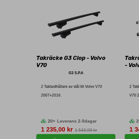
Takräcke G3 Clop - Volvo
Takr
V70
- Vol
G3 S.P.A
2 Taklasthållare av stål till Volvo V70
2 Tak
2007»2016.
V70 
20+
Leverans 2-5dagar
2
Pris
Pri
1 235,00 kr
1 3
1 543,00 kr