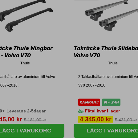
äcke Thule Wingbar
Takräcke Thule Slideba
- Volvo V70
Volvo V70
Thule
Thule
lasthållare av aluminium till Volvo
2 Taklasthållare av aluminium till V
2007»2016.
V70 2007»2016.
KAMPANJ
24H
0+
Leverans 2-5dagar
Fåtal kvar i lager
s
Pris
45,00 kr
4 345,00 kr
5 181,00 kr
5 431,00 kr
LÄGG I VARUKORG
LÄGG I VARUKOR