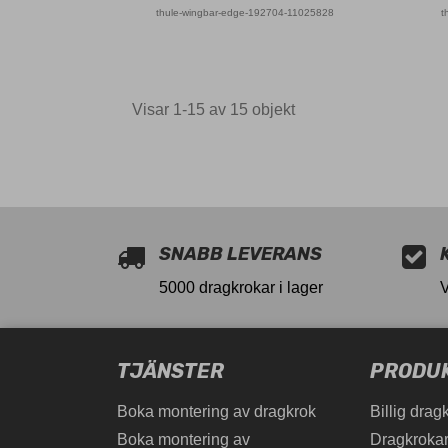
thule-wingbar-edge-192704-11025828
t
Visar 1-15 av 15 objekt
11025828
SNABB LEVERANS
5000 dragkrokar i lager
TJÄNSTER
PRODU
Boka montering av dragkrok
Billig drag
Boka montering av
Dragkrokar