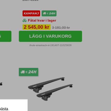
KAMPANJ
24H
Fåtal kvar i lager
Pris
2 545,00 kr
3 181,00 kr
G
LÄGG I VARUKORG
thule-smartrack-xt-191407-11025828
24H
bästa