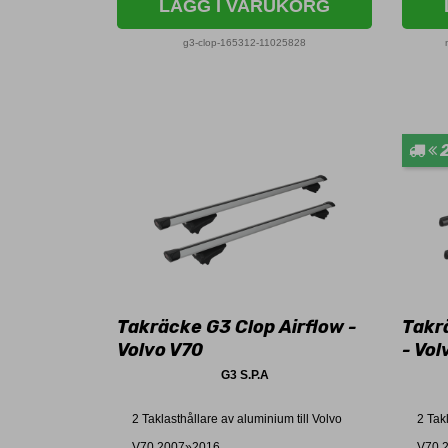
LÄGG I VARUKORG
g3-clop-165312-11025828
Takräcke G3 Clop Airflow -
Takr
Volvo V70
- Vol
G3 S.P.A
2 Taklasthållare av aluminium till Volvo
2 Tak
V70 2007»2016.
V70 