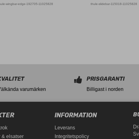
hule-wingbar-edge-192705-11025828
thule-slidebar-115018-11025828
KVALITET
PRISGARANTI
Välkända varumärken
Billigast i norden
B
KTER
INFORMATION
Dr
krok
Leverans
Sv
 & elsatser
Integritetspolicy