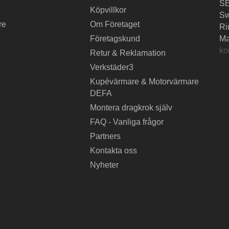
SE
Köpvillkor
S
re
Om Företaget
Ri
Företagskund
Ma
ko
Retur & Reklamation
Verkstäder3
Kupévärmare & Motorvärmare
DEFA
Montera dragkrok själv
FAQ - Vanliga frågor
Partners
Kontakta oss
Nyheter