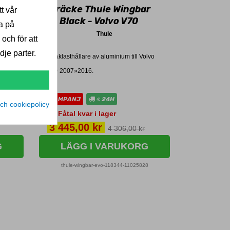
-
Takräcke Thule Wingbar
t vår
EVO Black - Volvo V70
a på
Thule
 och för att
je parter.
olvo
2 Taklasthållare av aluminium till Volvo
V70 2007»2016.
KAMPANJ
24H
ch cookiepolicy
Fåtal kvar i lager
Pris
3 445,00 kr
4 306,00 kr
G
LÄGG I VARUKORG
thule-wingbar-evo-118344-11025828