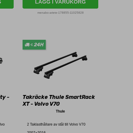
G
LÄGG I VARUKORG
menabo-ariete-178855-11025828
24H
ty -
Takräcke Thule SmartRack
XT - Volvo V70
Thule
olvo
2 Taklasthållare av stål till Volvo V70
2007»2016.