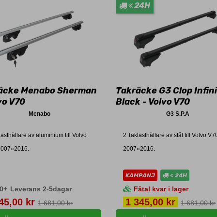
24H
äcke Menabo Sherman
Takräcke G3 Clop Infin
vo V70
Black - Volvo V70
Menabo
G3 S.P.A
lasthållare av aluminium till Volvo
2 Taklasthållare av stål till Volvo V7
2007»2016.
2007»2016.
KAMPANJ
24H
0+
Leverans 2-5dagar
Fåtal kvar i lager
s
Pris
45,00 kr
1 345,00 kr
1 681,00 kr
1 681,00 kr