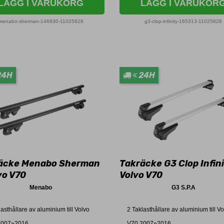
LÄGG I VARUKORG
LÄGG I VARUKOR
menabo-sherman-146930-11025828
g3-clop-infinity-165313-11025828
24H
24H
äcke Menabo Sherman
Takräcke G3 Clop Infini
vo V70
Volvo V70
Menabo
G3 S.P.A
lasthållare av aluminium till Volvo
2 Taklasthållare av aluminium till V
2007»2016.
V70 2007»2016.