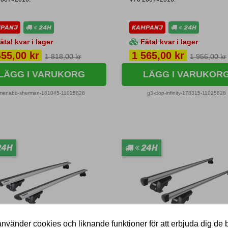
MPANJ
24H
KAMPANJ
24H
åtal kvar i lager
Fåtal kvar i lager
s
Pris
455,00 kr
1 565,00 kr
1 818,00 kr
1 956,00 kr
LÄGG I VARUKORG
LÄGG I VARUKOR
menabo-sherman-181045-11025828
g3-clop-infinity-178315-11025828
24H
24H
nvänder cookies och liknande funktioner för att erbjuda dig de 