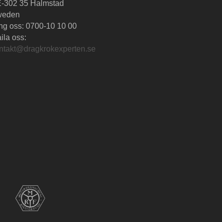
-302 35 Halmstad
weden
ng oss:
0700-10 10 00
ila oss:
ntakt@dragkrokexperten.se