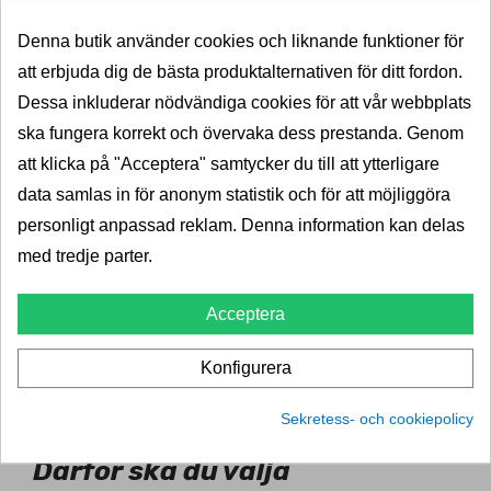
rails, integrerade rails eller ett vanligt biltak. Våra
Denna butik använder cookies och liknande funktioner för
produkter håller hög kvalitet och är utvecklade för att
att erbjuda dig de bästa produktalternativen för ditt fordon.
klara både vardagskörning och längre resor med tung
Dessa inkluderar nödvändiga cookies för att vår webbplats
packning.
ska fungera korrekt och övervaka dess prestanda. Genom
Ett takräcke till Smart #5 gör det dessutom möjligt att
att klicka på "Acceptera" samtycker du till att ytterligare
komplettera bilen med flera praktiska tillbehör. Du kan
data samlas in för anonym statistik och för att möjliggöra
exempelvis montera takbox, cykelhållare eller
personligt anpassad reklam. Denna information kan delas
skidhållare beroende på dina behov. Det gör din Smart
med tredje parter.
#5 ännu mer flexibel och anpassad för ett aktivt liv.
Acceptera
Om du vill ha personlig hjälp går det även bra att boka
via telefon. Vi hjälper dig gärna att hitta rätt takräcke till
Konfigurera
din Smart #5 och svarar på dina frågor kring montering
Sekretess- och cookiepolicy
och kompatibilitet. Telefon: 0700-10 10 00
Därför ska du välja