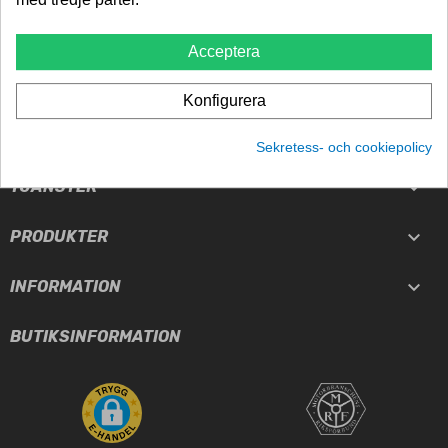
Billigast i norden
Acceptera
TRYGGHET
5-års garanti
Konfigurera
Sekretess- och cookiepolicy

TJÄNSTER

PRODUKTER

INFORMATION
BUTIKSINFORMATION