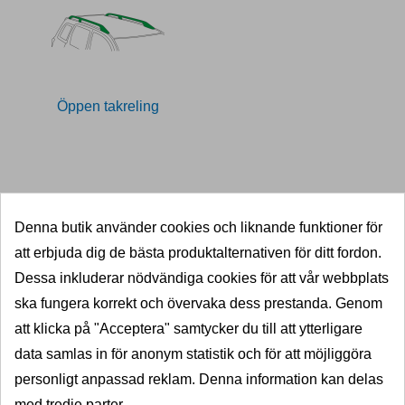
Öppen takreling
11028332
Denna butik använder cookies och liknande funktioner för
att erbjuda dig de bästa produktalternativen för ditt fordon.
SNABB LEVERANS
Dessa inkluderar nödvändiga cookies för att vår webbplats
5000 dragkrokar i lager
ska fungera korrekt och övervaka dess prestanda. Genom
KVALITET
att klicka på "Acceptera" samtycker du till att ytterligare
data samlas in för anonym statistik och för att möjliggöra
Välkända varumärken
personligt anpassad reklam. Denna information kan delas
PRISGARANTI
med tredje parter.