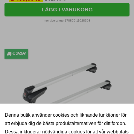
LÄGG I VARUKORG
menabo-ariete-178855-11028308
24H
Denna butik använder cookies och liknande funktioner för
att erbjuda dig de bästa produktalternativen för ditt fordon.
Dessa inkluderar nödvändiga cookies för att vår webbplats