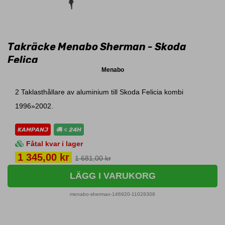
Takräcke Menabo Sherman - Skoda
Felica
Menabo
2 Taklasthållare av aluminium till Skoda Felicia kombi
1996»2002.
KAMPANJ
24H
Fåtal kvar i lager
Pris
1 345,00 kr
1 681,00 kr
LÄGG I VARUKORG
menabo-sherman-146920-11028308