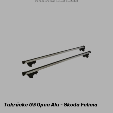
menabo-sherman-181044-11028308
Takräcke G3 Open Alu - Skoda Felicia