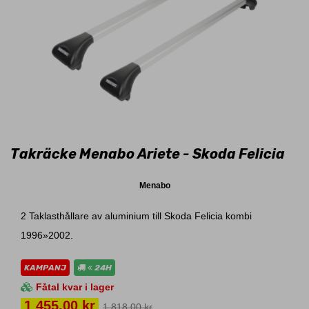
Takräcke Menabo Ariete - Skoda Felicia
Menabo
2 Taklasthållare av aluminium till Skoda Felicia kombi
1996»2002.
KAMPANJ
24H
Fåtal kvar i lager
Pris
1 455,00 kr
1 818,00 kr