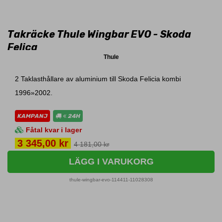
Takräcke Thule Wingbar EVO - Skoda
Felica
Thule
2 Taklasthållare av aluminium till Skoda Felicia kombi
1996»2002.
KAMPANJ
24H
Fåtal kvar i lager
Pris
3 345,00 kr
4 181,00 kr
LÄGG I VARUKORG
thule-wingbar-evo-114411-11028308