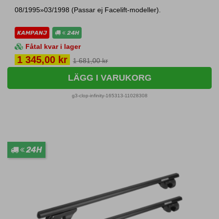
08/1995»03/1998 (Passar ej Facelift-modeller).
KAMPANJ
24H
Fåtal kvar i lager
Pris
1 345,00 kr
1 681,00 kr
LÄGG I VARUKORG
g3-clop-infinity-165313-11028308
24H