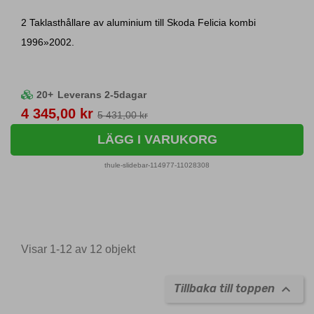
2 Taklasthållare av aluminium till Skoda Felicia kombi
1996»2002.
20+
Leverans 2-5dagar
Pris
4 345,00 kr
5 431,00 kr
LÄGG I VARUKORG
thule-slidebar-114977-11028308
Visar 1-12 av 12 objekt

Tillbaka till toppen