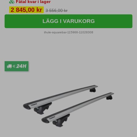
Fåtal kvar i lager
Pris
2 845,00 kr
3 556,00 kr
LÄGG I VARUKORG
thule-squarebar-115966-11028308
24H