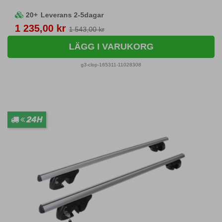
20+
Leverans 2-5dagar
Pris
1 235,00 kr
1 543,00 kr
LÄGG I VARUKORG
g3-clop-165311-11028308
24H