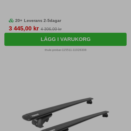
20+
Leverans 2-5dagar
Pris
3 445,00 kr
4 306,00 kr
LÄGG I VARUKORG
thule-probar-115511-11028308