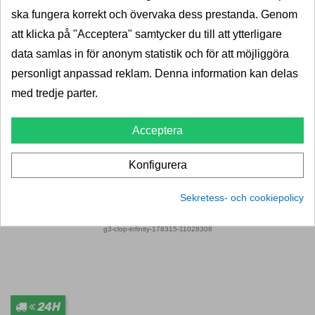
ska fungera korrekt och övervaka dess prestanda. Genom
Takräcke G3 Clop Infinity - Skoda Felicia
att klicka på "Acceptera" samtycker du till att ytterligare
data samlas in för anonym statistik och för att möjliggöra
G3 S.P.A
personligt anpassad reklam. Denna information kan delas
2 Taklasthållare av aluminium till Skoda Felicia kombi
med tredje parter.
08/1995»03/1998 (Passar ej Facelift-modeller).
Acceptera
KAMPANJ
24H
Fåtal kvar i lager
Konfigurera
Pris
1 565,00 kr
1 956,00 kr
Sekretess- och cookiepolicy
LÄGG I VARUKORG
g3-clop-infinity-178315-11028308
24H