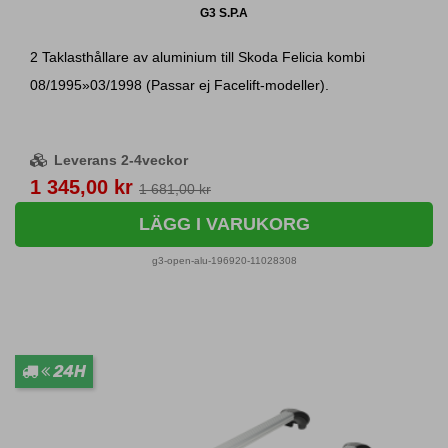
G3 S.P.A
2 Taklasthållare av aluminium till Skoda Felicia kombi
08/1995»03/1998 (Passar ej Facelift-modeller).
Leverans 2-4veckor
Pris
1 345,00 kr
1 681,00 kr
LÄGG I VARUKORG
g3-open-alu-196920-11028308
24H