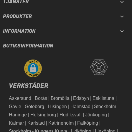

TJÄNSTER

PRODUKTER

INFORMATION
BUTIKSINFORMATION
VERKSTÄDER
Askersund
|
Borås
|
Bromölla
|
Edsbyn
|
Eskilstuna
|
Gävle
|
Göteborg - Hisingen
|
Halmstad
|
Stockholm -
Haninge
|
Helsingborg
|
Hudiksvall
|
Jönköping
|
Kalmar
|
Karlstad
|
Katrineholm
|
Falköping
|
Stockholm - Kungens Kurva
|
Lidköping
|
Linköping
|