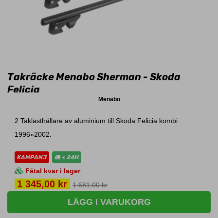
Takräcke Menabo Sherman - Skoda
Felicia
Menabo
2 Taklasthållare av aluminium till Skoda Felicia kombi
1996»2002.
KAMPANJ
24H
Fåtal kvar i lager
Pris
1 345,00 kr
1 681,00 kr
LÄGG I VARUKORG