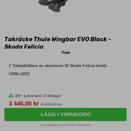
Takräcke Thule Wingbar EVO Black -
Skoda Felicia
Thule
2 Taklasthållare av aluminium till Skoda Felicia kombi
1996»2002.
20+
Leverans 2-5dagar
Pris
3 445,00 kr
4 306,00 kr
LÄGG I VARUKORG
thule-wingbar-evo-118181-11028308