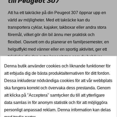
till Peugeot 307
Att ha ett takräcke på din Peugeot 307 öppnar upp en
värld av möjligheter. Med ett takräcke kan du
transportera cyklar, kajaker, takboxar eller andra stora
föremål, vilket gör din bil ännu mer praktisk och
flexibel. Oavsett om du planerar en familjesemester, en
helgutflykt med vänner eller en sportig aktivitet, ger ett
takräcke dig den extra kapaciteten som du behöver.
Dessutom hjälper det till att hålla ditt bagage säkert
Denna butik använder cookies och liknande funktioner för
och skyddat under transport, vilket gör dina resor mer
att erbjuda dig de bästa produktalternativen för ditt fordon.
bekymmersfria.
Dessa inkluderar nödvändiga cookies för att vår webbplats
ska fungera korrekt och övervaka dess prestanda. Genom
Att ha ett takräcke på din Peugeot 307 öppnar upp en
att klicka på "Acceptera" samtycker du till att ytterligare
värld av möjligheter. Med ett takräcke kan du
data samlas in för anonym statistik och för att möjliggöra
transportera cyklar, kajaker, takboxar eller andra stora
personligt anpassad reklam. Denna information kan delas
föremål, vilket gör din bil ännu mer praktisk och