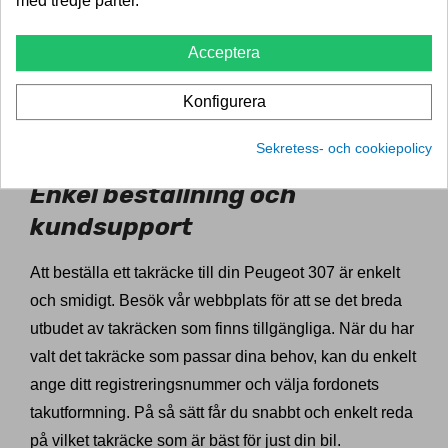
med tredje parter.
flexibel. Oavsett om du planerar en familjesemester, en
helgutflykt med vänner eller en sportig aktivitet, ger ett
Acceptera
takräcke dig den extra kapaciteten som du behöver.
Dessutom hjälper det till att hålla ditt bagage säkert
Konfigurera
och skyddat under transport, vilket gör dina resor mer
bekymmersfria.
Sekretess- och cookiepolicy
Enkel beställning och
kundsupport
Att beställa ett takräcke till din Peugeot 307 är enkelt
och smidigt. Besök vår webbplats för att se det breda
utbudet av takräcken som finns tillgängliga. När du har
valt det takräcke som passar dina behov, kan du enkelt
ange ditt registreringsnummer och välja fordonets
takutformning. På så sätt får du snabbt och enkelt reda
på vilket takräcke som är bäst för just din bil.