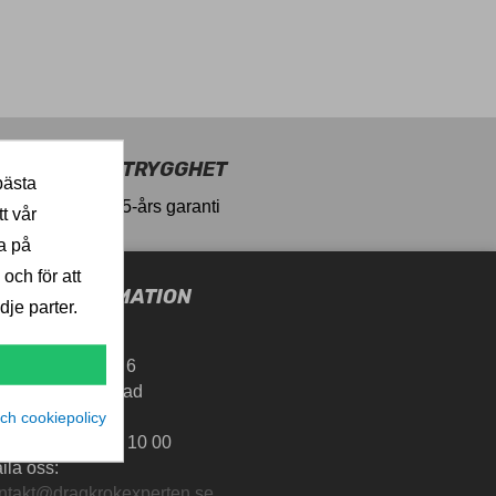
TRYGGHET
bästa
5-års garanti
t vår
a på
 och för att
UTIKSINFORMATION
je parter.
agkrokExperten
artalundsvägen 6
-302 35 Halmstad
ch cookiepolicy
weden
ng oss:
0700-10 10 00
ila oss:
ntakt@dragkrokexperten.se