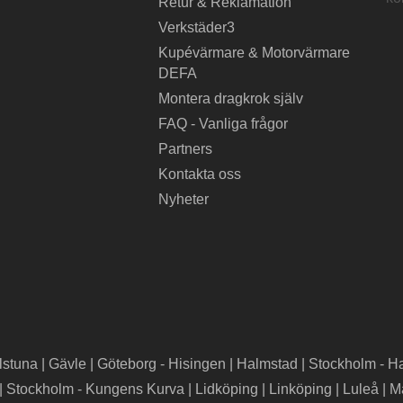
Retur & Reklamation
Verkstäder3
Kupévärmare & Motorvärmare
DEFA
Montera dragkrok själv
FAQ - Vanliga frågor
Partners
Kontakta oss
Nyheter
lstuna
|
Gävle
|
Göteborg - Hisingen
|
Halmstad
|
Stockholm - H
|
Stockholm - Kungens Kurva
|
Lidköping
|
Linköping
|
Luleå
|
M