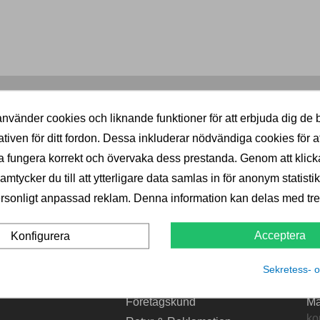
KVALITET
PRISGARANTI
nvänder cookies och liknande funktioner för att erbjuda dig de 
Välkända varumärken
Billigast i norden
ativen för ditt fordon. Dessa inkluderar nödvändiga cookies för at
 fungera korrekt och övervaka dess prestanda. Genom att klick
mtycker du till att ytterligare data samlas in för anonym statistik
B
KTER
INFORMATION
rsonligt anpassad reklam. Denna information kan delas med tred
Dr
krok
Leverans
Acceptera
Konfigurera
Sv
 & elsatser
Integritetspolicy
SE
Köpvillkor
Sekretess- o
S
re
Om Företaget
Ri
Företagskund
Ma
ko