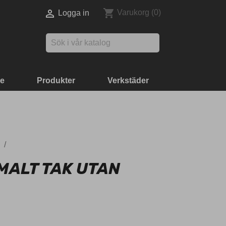
shopping_cart

Varukorg
(0)
Logga in

ke
Produkter
Verkstäder
MALT TAK UTAN