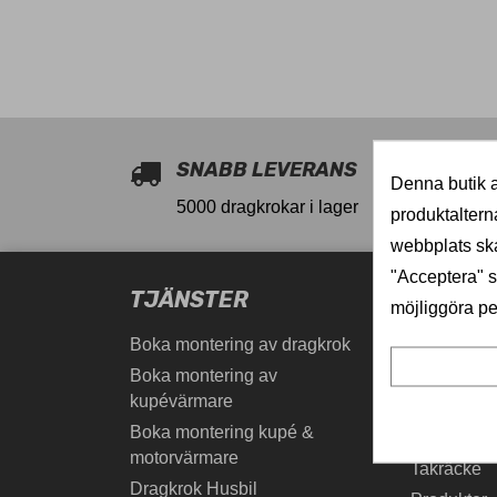
11027910
SNABB LEVERANS
Denna butik a
5000 dragkrokar i lager
produktaltern
webbplats ska
"Acceptera" sa
TJÄNSTER
PRODU
möjliggöra pe
Boka montering av dragkrok
Billig drag
Boka montering av
Dragkrokar
kupévärmare
Tillbehör
Boka montering kupé &
Cykelhålla
motorvärmare
Takräcke
Dragkrok Husbil