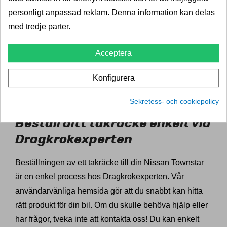
ange ditt registreringsnummer och välja fordonets
personligt anpassad reklam. Denna information kan delas
takutformning kan du snabbt få fram de bästa
med tredje parter.
alternativen som passar just din Nissan Townstar. Vi
erbjuder takräcken av hög kvalitet som är designade
Acceptera
för att klara av tuffa förhållanden och maximera
säkerheten för din last. Med ett takräcke från
Konfigurera
Dragkrokexperten kan du känna dig trygg i att din
transport är säker och stabil.
Sekretess- och cookiepolicy
Beställ ditt takräcke enkelt via
Dragkrokexperten
Beställningen av ett takräcke till din Nissan Townstar
är en enkel process hos Dragkrokexperten. Vår
användarvänliga hemsida gör att du snabbt kan hitta
rätt produkt för din bil. Om du skulle behöva hjälp eller
har frågor, tveka inte att kontakta oss! Du kan enkelt