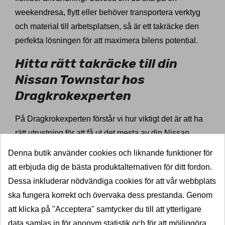
weekendresa, flytt eller behöver transportera verktyg
och material till arbetsplatsen, så är ett takräcke den
perfekta lösningen för att maximera bilens potential.
Hitta rätt takräcke till din
Nissan Townstar hos
Dragkrokexperten
På Dragkrokexperten förstår vi hur viktigt det är att ha
rätt utrustning för att få ut det mesta av din Nissan
Townstar. Vi erbjuder ett brett sortiment av takräcken
Denna butik använder cookies och liknande funktioner för
som passar alla former av biltak. Oavsett om din
att erbjuda dig de bästa produktalternativen för ditt fordon.
Nissan Townstar har rails, integrerade takräcken eller
Dessa inkluderar nödvändiga cookies för att vår webbplats
ett plant tak, har vi det du behöver.
ska fungera korrekt och övervaka dess prestanda. Genom
att klicka på "Acceptera" samtycker du till att ytterligare
Att hitta rätt takräcke är enkelt och smidigt. Genom att
data samlas in för anonym statistik och för att möjliggöra