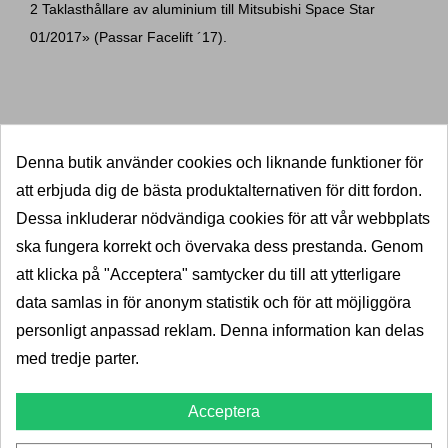
2 Taklasthållare av aluminium till Mitsubishi Space Star
01/2017» (Passar Facelift ´17).
20+
Leverans 2-5dagar
Denna butik använder cookies och liknande funktioner för
Pris
1 599,00 kr
1 998,00 kr
att erbjuda dig de bästa produktalternativen för ditt fordon.
LÄGG I VARUKORG
Dessa inkluderar nödvändiga cookies för att vår webbplats
menabo-omega-plus-212833-11027628
ska fungera korrekt och övervaka dess prestanda. Genom
att klicka på "Acceptera" samtycker du till att ytterligare
data samlas in för anonym statistik och för att möjliggöra
personligt anpassad reklam. Denna information kan delas
med tredje parter.
Visar 1-1 av 1 objekt
Acceptera

Tillbaka till toppen