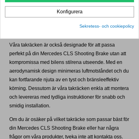
så att du snabbt kan få fram rätt produkter som är
Konfigurera
skräddarsydda för just din bilmodell. Vi erbjuder
takräcken från välkända märken som Thule och
Sekretess- och cookiepolicy
Yakima, som är kända för sin hållbarhet och kvalitet.
Våra takräcken är också designade för att passa
perfekt på din Mercedes CLS Shooting Brake utan att
kompromissa med bilens stilrena utseende. Med en
aerodynamisk design minimeras luftmotståndet och du
kan fortfarande njuta av en tyst och bränsleeffektiv
körning. Dessutom är våra takräcken enkla att montera
och levereras med tydliga instruktioner för snabb och
smidig installation.
Om du är osäker på vilket takräcke som passar bäst för
din Mercedes CLS Shooting Brake eller har några
frågor om våra produkter, tveka inte att kontakta oss.