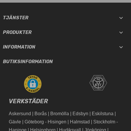

TJÄNSTER

PRODUKTER

INFORMATION
BUTIKSINFORMATION
VERKSTÄDER
Askersund
|
Borås
|
Bromölla
|
Edsbyn
|
Eskilstuna
|
Gävle
|
Göteborg - Hisingen
|
Halmstad
|
Stockholm -
Haninge
|
Helsingborg
|
Hudiksvall
|
Jönköping
|