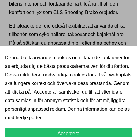
bilens interiör och fortfarande ha tillgång till all den
komfort och lyx som CLS Shooting Brake erbjuder.
Ett takräcke ger dig också flexibilitet att använda olika
tillbehör, som cykelhållare, takboxar och kajakhållare.
På så sätt kan du anpassa din bil efter dina behov och
säkerställa att du alltid har tillräckligt med utrymme för
Denna butik använder cookies och liknande funktioner för
alla dina äventyr.
att erbjuda dig de bästa produktalternativen för ditt fordon.
Hitta rätt takräcke för din
Dessa inkluderar nödvändiga cookies för att vår webbplats
Mercedes CLS Shooting Brake
ska fungera korrekt och övervaka dess prestanda. Genom
att klicka på "Acceptera" samtycker du till att ytterligare
hos Dragkrokexperten
data samlas in för anonym statistik och för att möjliggöra
Hos Dragkrokexperten är det enkelt att hitta rätt
personligt anpassad reklam. Denna information kan delas
takräcke för din Mercedes CLS Shooting Brake. Vår
med tredje parter.
sökfunktion gör det möjligt för dig att ange ditt
registreringsnummer och välja din bils takutformning,
Acceptera