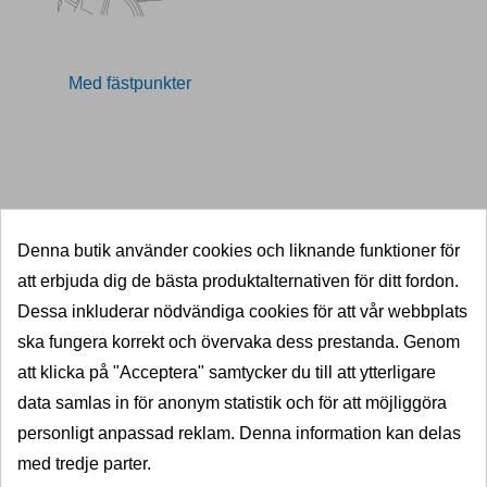
Med fästpunkter
11027374
Denna butik använder cookies och liknande funktioner för
SNABB LEVERANS
att erbjuda dig de bästa produktalternativen för ditt fordon.
5000 dragkrokar i lager
Dessa inkluderar nödvändiga cookies för att vår webbplats
ska fungera korrekt och övervaka dess prestanda. Genom
KVALITET
att klicka på "Acceptera" samtycker du till att ytterligare
Välkända varumärken
data samlas in för anonym statistik och för att möjliggöra
PRISGARANTI
personligt anpassad reklam. Denna information kan delas
Billigast i norden
med tredje parter.