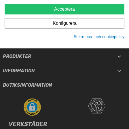
TRYGGHET
Acceptera
5-års garanti
Konfigurera
Sekretess- och cookiepolicy

TJÄNSTER

PRODUKTER

INFORMATION
BUTIKSINFORMATION
VERKSTÄDER