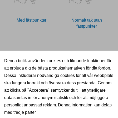
Med fästpunkter
Normalt tak utan
fästpunkter
11028872
Denna butik använder cookies och liknande funktioner för
SNABB LEVERANS
att erbjuda dig de bästa produktalternativen för ditt fordon.
5000 dragkrokar i lager
Dessa inkluderar nödvändiga cookies för att vår webbplats
ska fungera korrekt och övervaka dess prestanda. Genom
KVALITET
att klicka på "Acceptera" samtycker du till att ytterligare
Välkända varumärken
data samlas in för anonym statistik och för att möjliggöra
PRISGARANTI
personligt anpassad reklam. Denna information kan delas
Billigast i norden
med tredje parter.