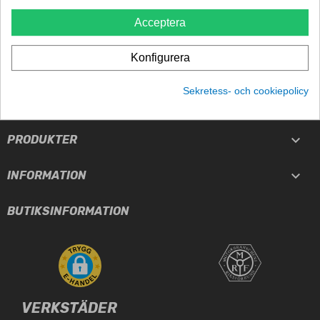
TRYGGHET
Acceptera
5-års garanti
Konfigurera
Sekretess- och cookiepolicy

TJÄNSTER

PRODUKTER

INFORMATION
BUTIKSINFORMATION
VERKSTÄDER