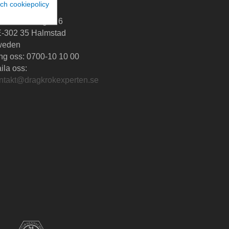
ch cookiepolicy
agkrokExperten
artalundsvägen 6
-302 35 Halmstad
weden
ng oss:
0700-10 10 00
ila oss:
ntakt@dragkrokexperten.se