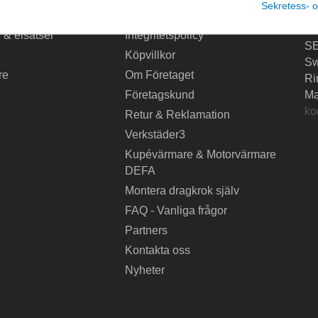
Sekretess- o
Dr
krok
Leverans
Sv
 & elsatser
Integritetspolicy
SE
Köpvillkor
S
re
Om Företaget
Ri
Företagskund
Ma
ko
Retur & Reklamation
Verkstäder3
Kupévärmare & Motorvärmare
DEFA
Montera dragkrok själv
FAQ - Vanliga frågor
Partners
Kontakta oss
Nyheter