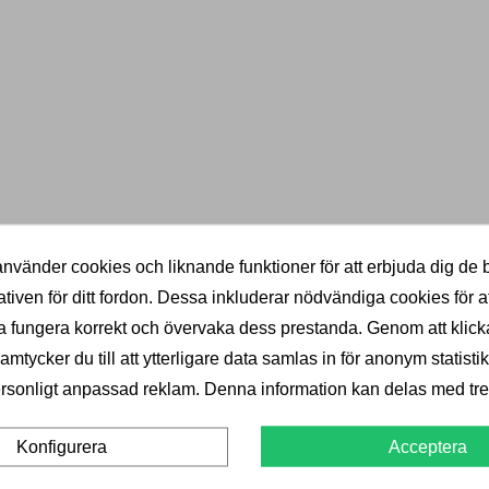
nvänder cookies och liknande funktioner för att erbjuda dig de 
ativen för ditt fordon. Dessa inkluderar nödvändiga cookies för at
 fungera korrekt och övervaka dess prestanda. Genom att klick
KVALITET
PRISGARANTI
mtycker du till att ytterligare data samlas in för anonym statistik
Välkända varumärken
Billigast i norden
rsonligt anpassad reklam. Denna information kan delas med tred
Acceptera
Konfigurera
B
KTER
INFORMATION