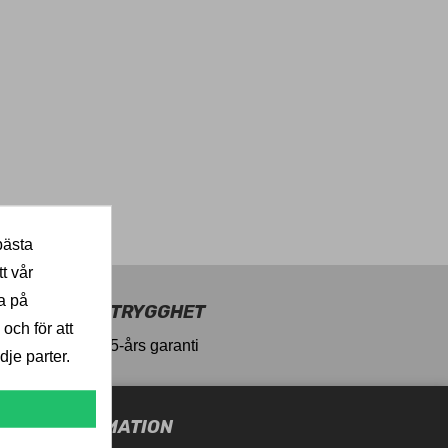
bästa
t vår
a på
TRYGGHET
 och för att
5-års garanti
je parter.
UTIKSINFORMATION