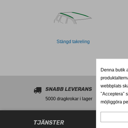
Stängd takreling
11027135
Denna butik a
produktaltern
webbplats ska
SNABB LEVERANS
"Acceptera" sa
5000 dragkrokar i lager
möjliggöra pe
TJÄNSTER
PRODU