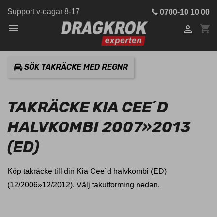
Support v-dagar 8-17
0700-10 10 00

shopping_cart

SÖK TAKRÄCKE MED REGNR
TAKRÄCKE KIA CEE´D
HALVKOMBI 2007»2013
(ED)
Köp takräcke till din Kia Cee´d halvkombi (ED)
(12/2006»12/2012). Välj takutforming nedan.