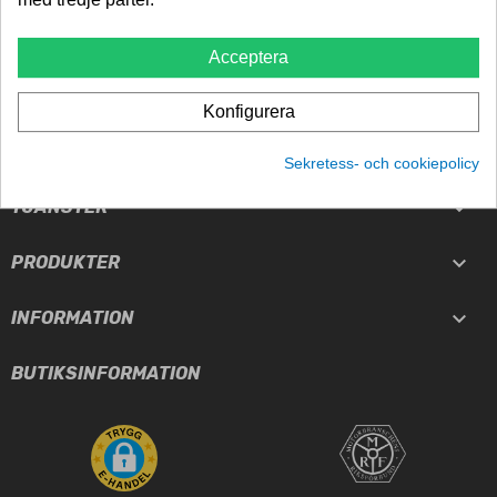
Billigast i norden
Acceptera
TRYGGHET
5-års garanti
Konfigurera
Sekretess- och cookiepolicy

TJÄNSTER

PRODUKTER

INFORMATION
BUTIKSINFORMATION