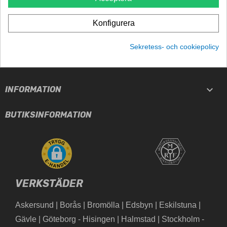
Konfigurera

TJÄNSTER
Sekretess- och cookiepolicy

PRODUKTER

INFORMATION
BUTIKSINFORMATION
VERKSTÄDER
Askersund
|
Borås
|
Bromölla
|
Edsbyn
|
Eskilstuna
|
Gävle
|
Göteborg - Hisingen
|
Halmstad
|
Stockholm -