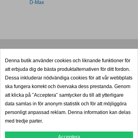
D-Max
11027037
SNABB LEVERANS
Denna butik använder cookies och liknande funktioner för
5000 dragkrokar i lager
att erbjuda dig de bästa produktalternativen för ditt fordon.
KVALITET
Dessa inkluderar nödvändiga cookies för att vår webbplats
ska fungera korrekt och övervaka dess prestanda. Genom
Välkända varumärken
att klicka på "Acceptera" samtycker du till att ytterligare
PRISGARANTI
data samlas in för anonym statistik och för att möjliggöra
Billigast i norden
personligt anpassad reklam. Denna information kan delas
med tredje parter.
TRYGGHET
5-års garanti
Acceptera