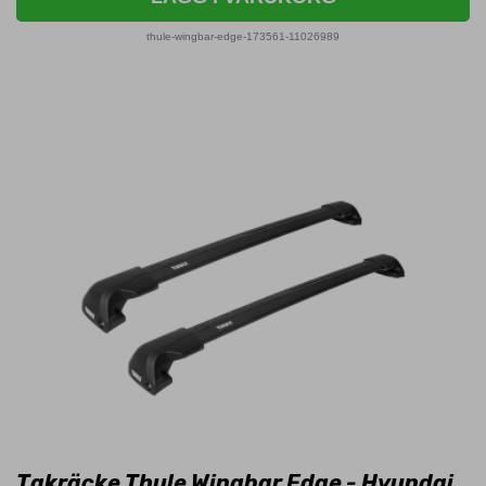
thule-wingbar-edge-173561-11026989
Takräcke Thule Wingbar Edge - Hyundai