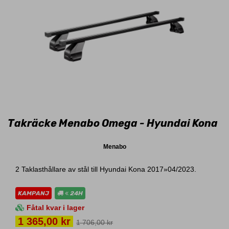
Takräcke Menabo Omega - Hyundai Kona
Menabo
2 Taklasthållare av stål till Hyundai Kona 2017»04/2023.
KAMPANJ
24H
Fåtal kvar i lager
Pris
1 365,00 kr
1 706,00 kr