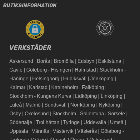
BUTIKSINFORMATION
VERKSTÄDER
Askersund
|
Borås
|
Bromölla
|
Edsbyn
|
Eskilstuna
|
Gävle
|
Göteborg - Hisingen
|
Halmstad
|
Stockholm -
Haninge
|
Helsingborg
|
Hudiksvall
|
Jönköping
|
Kalmar
|
Karlstad
|
Katrineholm
|
Falköping
|
Stockholm - Kungens Kurva
|
Lidköping
|
Linköping
|
Luleå
|
Malmö
|
Sundsvall
|
Norrköping
|
Nyköping
|
Osby
|
Oxelösund
|
Stockholm - Sollentuna
|
Sorsele
|
Södertälje
|
Trollhättan
|
Tyringe
|
Uddevalla
|
Umeå
|
Uppsala
|
Vännäs
|
Västervik
|
Västerås
|
Göteborg -
Frölunda
|
Växjö
|
Älmhult
|
Örebro
|
Östersund
|