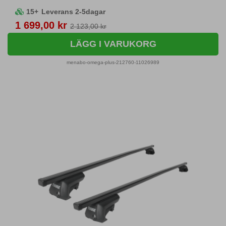
15+
Leverans 2-5dagar
Pris
1 699,00 kr
2 123,00 kr
LÄGG I VARUKORG
menabo-omega-plus-212760-11026989