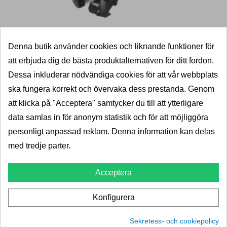
Denna butik använder cookies och liknande funktioner för
Takräcke Thule Probar - Hyundai Kona
att erbjuda dig de bästa produktalternativen för ditt fordon.
Dessa inkluderar nödvändiga cookies för att vår webbplats
Thule
ska fungera korrekt och övervaka dess prestanda. Genom
att klicka på "Acceptera" samtycker du till att ytterligare
2 Taklasthållare av aluminium till Hyundai Kona
data samlas in för anonym statistik och för att möjliggöra
2017»04/2023.
personligt anpassad reklam. Denna information kan delas
med tredje parter.
5+
Leverans 2-5dagar
Pris
Acceptera
3 845,00 kr
4 806,00 kr
LÄGG I VARUKORG
Konfigurera
thule-probar-165929-11026989
Sekretess- och cookiepolicy