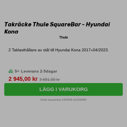
Takräcke Thule SquareBar - Hyundai
Kona
Thule
2 Taklasthållare av stål till Hyundai Kona 2017»04/2023.
5+
Leverans 2-5dagar
Pris
2 945,00 kr
3 681,00 kr
LÄGG I VARUKORG
thule-squarebar-165938-11026989