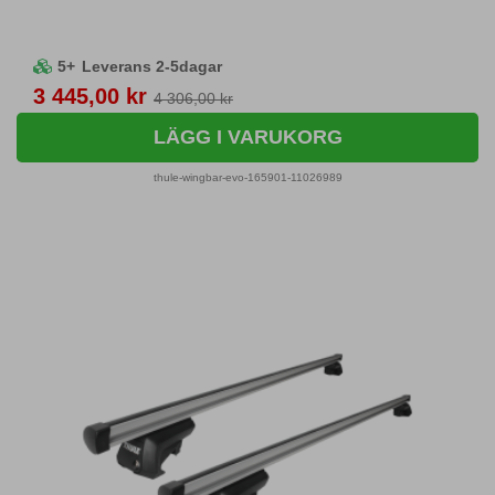
5+
Leverans 2-5dagar
Pris
3 445,00 kr
4 306,00 kr
LÄGG I VARUKORG
thule-wingbar-evo-165901-11026989