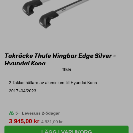
Takräcke Thule Wingbar Edge Silver -
Hyundai Kona
Thule
2 Taklasthållare av aluminium till Hyundai Kona
2017»04/2023.
5+
Leverans 2-5dagar
Pris
3 945,00 kr
4 931,00 kr
LÄGG I VARUKORG