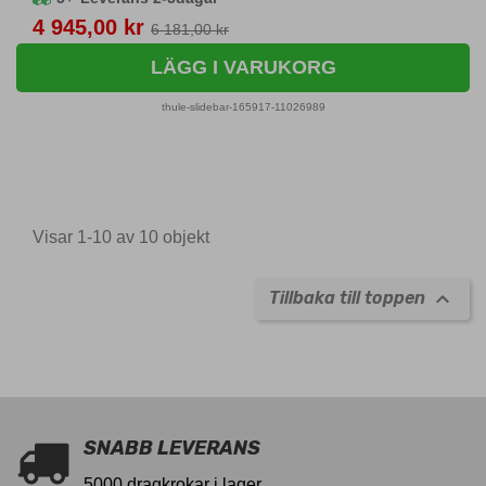
Pris
4 945,00 kr
6 181,00 kr
LÄGG I VARUKORG
thule-slidebar-165917-11026989
Visar 1-10 av 10 objekt

Tillbaka till toppen
11026989
SNABB LEVERANS
5000 dragkrokar i lager