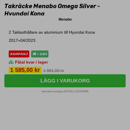
Takräcke Menabo Omega Silver -
Hyundai Kona
Menabo
2 Taklasthållare av aluminium till Hyundai Kona
2017»04/2023.
KAMPANJ
24H
Fåtal kvar i lager
Pris
1 585,00 kr
1 981,00 kr
LÄGG I VARUKORG
menabo-omega-203341-11026989