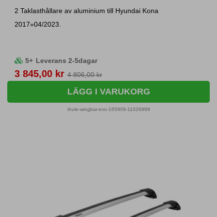
2 Taklasthållare av aluminium till Hyundai Kona
2017»04/2023.
5+
Leverans 2-5dagar
Pris
3 845,00 kr
4 806,00 kr
LÄGG I VARUKORG
thule-wingbar-evo-165909-11026989