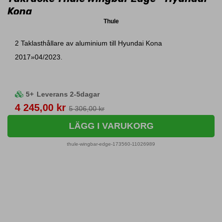
Kona
Thule
2 Taklasthållare av aluminium till Hyundai Kona
2017»04/2023.
5+
Leverans 2-5dagar
Pris
4 245,00 kr
5 306,00 kr
LÄGG I VARUKORG
thule-wingbar-edge-173560-11026989