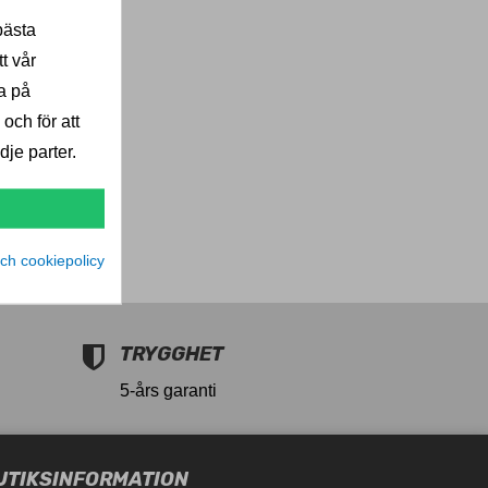
bästa
G
t vår
a på
59
 och för att
je parter.
ch cookiepolicy
TRYGGHET
5-års garanti
UTIKSINFORMATION