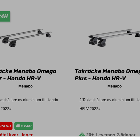
24H
äcke Menabo Omega
Takräcke Menabo Ome
er - Honda HR-V
Plus - Honda HR-V
Menabo
Menabo
lasthållare av aluminium till Honda
2 Taklasthållare av aluminium till 
 2022».
HR-V 2022».
MPANJ
24H
åtal kvar i lager
20+
Leverans 2-5dagar