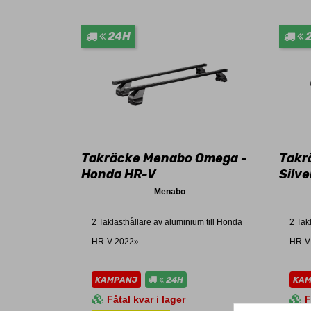
24H
Takräcke Menabo Omega -
Takr
Honda HR-V
Silv
Menabo
2 Taklasthållare av aluminium till Honda
2 Tak
HR-V 2022».
HR-V
KAMPANJ
24H
KA
Fåtal kvar i lager
F