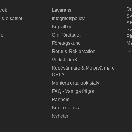
Dr
krok
Leverans
Sv
 & elsatser
Integritetspolicy
SE
Köpvillkor
S
re
Om Företaget
Ri
Företagskund
Ma
ko
Retur & Reklamation
Verkstäder3
Kupévärmare & Motorvärmare
DEFA
Montera dragkrok själv
FAQ - Vanliga frågor
Partners
Kontakta oss
Nyheter