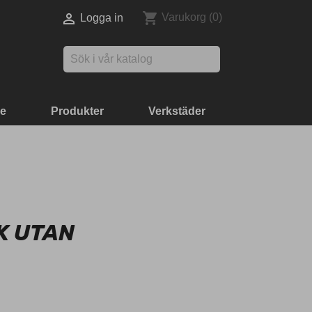
shopping_cart

Varukorg
(0)
Logga in

ke
Produkter
Verkstäder
K UTAN