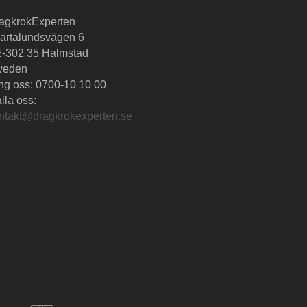
agkrokExperten
artalundsvägen 6
-302 35 Halmstad
weden
ng oss:
0700-10 10 00
ila oss:
ntakt@dragkrokexperten.se