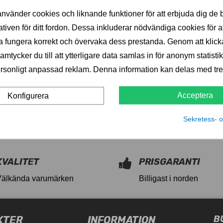
s
Pris
585,00 kr
1 699,00 kr
1 981,00 kr
2 123,00 kr
nvänder cookies och liknande funktioner för att erbjuda dig de 
LÄGG I VARUKORG
LÄGG I VARUKOR
ativen för ditt fordon. Dessa inkluderar nödvändiga cookies för at
 fungera korrekt och övervaka dess prestanda. Genom att klick
menabo-omega-203289-11028859
menabo-omega-plus-212784-110288
mtycker du till att ytterligare data samlas in för anonym statistik
rsonligt anpassad reklam. Denna information kan delas med tred
Acceptera
Konfigurera
Sekretess- o
KVALITET
PRISGARANTI
Välkända varumärken
Billigast i norden
B
KTER
INFORMATION