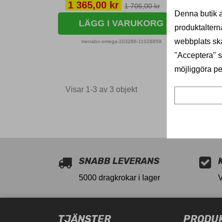
Pris
Pri
1 365,00 kr
1 
1 706,00 kr
Denna butik a
LÄGG I VARUKORG
produktaltern
webbplats ska
menabo-omega-203286-11028859
"Acceptera" sa
möjliggöra pe
Visar 1-3 av 3 objekt
11028859
SNABB LEVERANS
5000 dragkrokar i lager
TJÄNSTER
PRODU