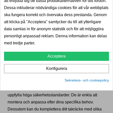
Säker och smidig transport
att erbjuda dig de bästa produktalternativen för ditt fordon.
med ett takräcke
Dessa inkluderar nödvändiga cookies för att vår webbplats
ska fungera korrekt och övervaka dess prestanda. Genom
Att montera ett takräcke på din Honda Civic sedan
att klicka på "Acceptera" samtycker du till att ytterligare
innebär att du inte längre behöver oroa dig över
data samlas in för anonym statistik och för att möjliggöra
utrymmesbrist när du planerar dina resor. Våra
personligt anpassad reklam. Denna information kan delas
takräcken är konstruerade för att bära tunga och
med tredje parter.
skrymmande föremål på ett säkert och pålitligt sätt.
Oavsett om du ska på en cykelutflykt, åka skidor eller
Acceptera
flytta större föremål, kan du lita på att våra takräcken
Konfigurera
ger dig maximal stabilitet under transporten.
Sekretess- och cookiepolicy
Hos Dragkrokexperten prioriterar vi säkerhet och
kvalitet, och våra takräcken är noggrant testade för att
uppfylla höga säkerhetsstandarder. De är enkla att
montera och anpassa efter dina specifika behov.
Dessutom kan du komplettera ditt takräcke med olika