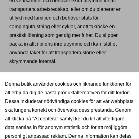
en verksamhet och behöver extra utrymme för att
transportera arbetsredskap, eller om du planerar en
utflykt med familjen och behöver plats för
campingutrustning eller cyklar, är ett takräcke en
praktisk lösning som ger dig mer frihet. Du slipper
packa in allt i bilens inre utrymme och kan istället
använda taket för att transportera större eller
skrymmande föremål.
Dragkrokexperten erbjuder takräcken som är både
slitstarka och lätta att montera. Våra produkter är
Denna butik använder cookies och liknande funktioner för
designade för att klara tuffa förhållanden och hålla
att erbjuda dig de bästa produktalternativen för ditt fordon.
länge, vilket innebär att du kan använda ditt takräcke
Dessa inkluderar nödvändiga cookies för att vår webbplats
år efter år. Med ett takräcke till din Ford Tourneo /
ska fungera korrekt och övervaka dess prestanda. Genom
Transit Courier kan du dessutom anpassa
att klicka på "Acceptera" samtycker du till att ytterligare
lastutrymmet efter dina behov, vilket gör att du alltid har
data samlas in för anonym statistik och för att möjliggöra
rätt verktyg för uppgiften.
personligt anpassad reklam. Denna information kan delas