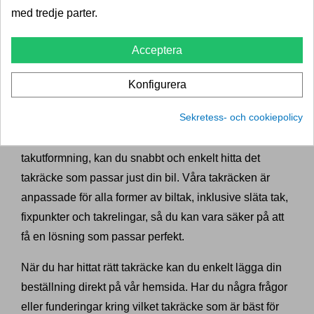
med tredje parter.
Så enkelt köper du takräcke till
Ford Tourneo / Transit Courier
Acceptera
Vi på Dragkrokexperten har gjort det så smidigt som
Konfigurera
möjligt att köpa ett takräcke till din Ford Tourneo /
Sekretess- och cookiepolicy
Transit Courier. Genom att ange ditt
registreringsnummer på vår hemsida och välja bilens
takutformning, kan du snabbt och enkelt hitta det
takräcke som passar just din bil. Våra takräcken är
anpassade för alla former av biltak, inklusive släta tak,
fixpunkter och takrelingar, så du kan vara säker på att
få en lösning som passar perfekt.
När du har hittat rätt takräcke kan du enkelt lägga din
beställning direkt på vår hemsida. Har du några frågor
eller funderingar kring vilket takräcke som är bäst för