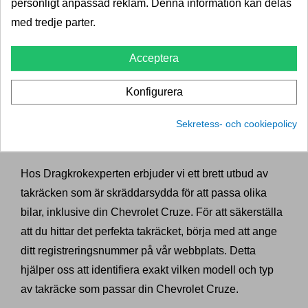
personligt anpassad reklam. Denna information kan delas
kan tryggt fästa och organisera föremål på takräcket,
med tredje parter.
vilket minskar risken för att föremål rör sig eller faller av
under körning. Dessutom får du en bättre överblick
Acceptera
över din last, vilket gör det enklare att packa och lasta
effektivt.
Konfigurera
Välj det rätta takräcket för din
Sekretess- och cookiepolicy
Chevrolet Cruze
Hos Dragkrokexperten erbjuder vi ett brett utbud av
takräcken som är skräddarsydda för att passa olika
bilar, inklusive din Chevrolet Cruze. För att säkerställa
att du hittar det perfekta takräcket, börja med att ange
ditt registreringsnummer på vår webbplats. Detta
hjälper oss att identifiera exakt vilken modell och typ
av takräcke som passar din Chevrolet Cruze.