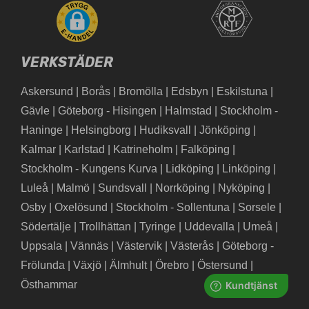
VERKSTÄDER
Askersund
|
Borås
|
Bromölla
|
Edsbyn
|
Eskilstuna
|
Gävle
|
Göteborg - Hisingen
|
Halmstad
|
Stockholm -
Haninge
|
Helsingborg
|
Hudiksvall
|
Jönköping
|
Kalmar
|
Karlstad
|
Katrineholm
|
Falköping
|
Stockholm - Kungens Kurva
|
Lidköping
|
Linköping
|
Luleå
|
Malmö
|
Sundsvall
|
Norrköping
|
Nyköping
|
Osby
|
Oxelösund
|
Stockholm - Sollentuna
|
Sorsele
|
Södertälje
|
Trollhättan
|
Tyringe
|
Uddevalla
|
Umeå
|
Uppsala
|
Vännäs
|
Västervik
|
Västerås
|
Göteborg -
Frölunda
|
Växjö
|
Älmhult
|
Örebro
|
Östersund
|
Östhammar