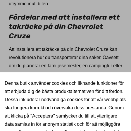
utrymme inuti bilen.
Fördelar med att installera ett
takräcke på din Chevrolet
Cruze
Att installera ett takräcke på din Chevrolet Cruze kan
revolutionera hur du transporterar dina saker. Oavsett
om du planerar en familjesemester, en campingtur eller
bara behöver transportera extra bagage, ger ett
takräcke dig den flexibilitet du behöver. Med ett
Denna butik använder cookies och liknande funktioner för
takräcke kan du enkelt lasta cyklar, takboxar,
att erbjuda dig de bästa produktalternativen för ditt fordon.
surfbrädor eller andra stora föremål som annars skulle
Dessa inkluderar nödvändiga cookies för att vår webbplats
vara svåra att få plats med inuti bilen.
ska fungera korrekt och övervaka dess prestanda. Genom
att klicka på "Acceptera" samtycker du till att ytterligare
Ett takräcke förbättrar inte bara funktionaliteten, utan
data samlas in för anonym statistik och för att möjliggöra
det bidrar även till en säkrare transport av din last. Du