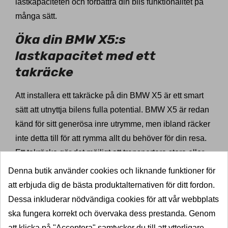
lastkapaciteten och förbättra din bils funktionalitet på
många sätt.
Öka din BMW X5:s
lastkapacitet med ett
takräcke
Att installera ett takräcke på din BMW X5 är ett smart
sätt att utnyttja bilens fulla potential. BMW X5 är redan
känd för sitt generösa inre utrymme, men ibland räcker
inte detta till för att rymma allt du behöver för din resa.
Ett takräcke gör det möjligt att transportera stora eller
skrymmande föremål, som cyklar, takboxar eller
Denna butik använder cookies och liknande funktioner för
skidutrustning, utan att överbelasta bilens interiör.
att erbjuda dig de bästa produktalternativen för ditt fordon.
Detta betyder att du kan hålla din bils inre organiserad
Dessa inkluderar nödvändiga cookies för att vår webbplats
och fri från överflödiga laster, vilket bidrar till en mer
ska fungera korrekt och övervaka dess prestanda. Genom
bekväm och säker körning.
att klicka på "Acceptera" samtycker du till att ytterligare