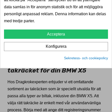
data samlas in för anonym statistik och för att möjliggöra
Dessutom kan ett takräcke förbättra din BMW X5:s
personligt anpassad reklam. Denna information kan delas
estetiska utseende. Det ger en robust och äventyrlig
med tredje parter.
look, som kompletterar bilens sportiga karaktär.
Oavsett om du planerar en weekendresa eller behöver
Acceptera
extra utrymme för familjens utrustning, ger ett takräcke
dig den flexibilitet och funktionalitet du behöver för att
Konfigurera
göra varje resa smidigare och mer njutbar.
Sekretess- och cookiepolicy
Så hittar du det perfekta
takräcket för din BMW X5
Hos Dragkrokexperten erbjuder vi ett omfattande
sortiment av takräcken som är speciellt utvalda för att
passa alla typer av biltak, inklusive din BMW X5. Att
välja rätt takräcke är enkelt med vår användarvänliga
process. Börja med att ange ditt registreringsnummer