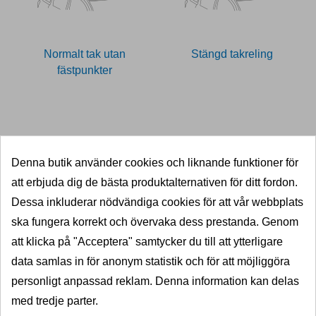
Normalt tak utan
Stängd takreling
fästpunkter
11026316
Denna butik använder cookies och liknande funktioner för
SNABB LEVERANS
att erbjuda dig de bästa produktalternativen för ditt fordon.
5000 dragkrokar i lager
Dessa inkluderar nödvändiga cookies för att vår webbplats
ska fungera korrekt och övervaka dess prestanda. Genom
KVALITET
att klicka på "Acceptera" samtycker du till att ytterligare
Välkända varumärken
data samlas in för anonym statistik och för att möjliggöra
PRISGARANTI
personligt anpassad reklam. Denna information kan delas
Billigast i norden
med tredje parter.