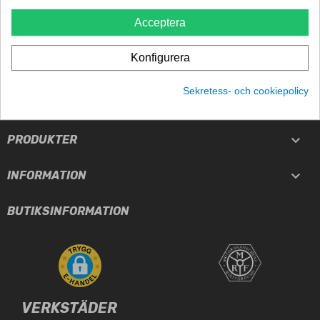
TRYGGHET
Acceptera
5-års garanti
Konfigurera
Sekretess- och cookiepolicy

TJÄNSTER

PRODUKTER

INFORMATION
BUTIKSINFORMATION
VERKSTÄDER