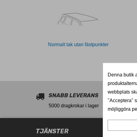
Normalt tak utan fästpunkter
11026266
Denna butik a
produktaltern
webbplats ska
SNABB LEVERANS
"Acceptera" sa
5000 dragkrokar i lager
möjliggöra pe
TJÄNSTER
PRODU