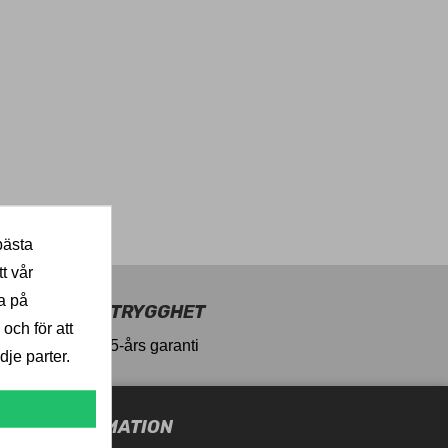
bästa
t vår
a på
TRYGGHET
 och för att
5-års garanti
je parter.
UTIKSINFORMATION