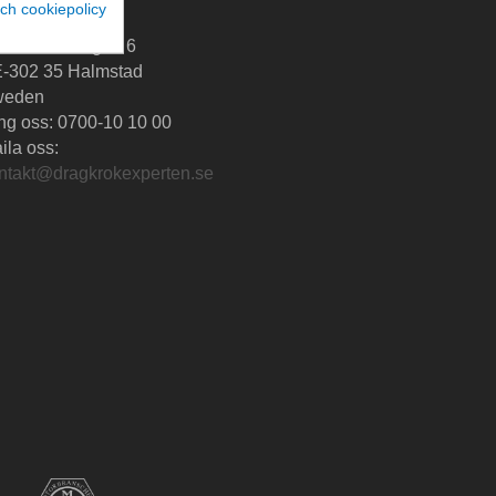
ch cookiepolicy
agkrokExperten
artalundsvägen 6
-302 35 Halmstad
weden
ng oss:
0700-10 10 00
ila oss:
ntakt@dragkrokexperten.se