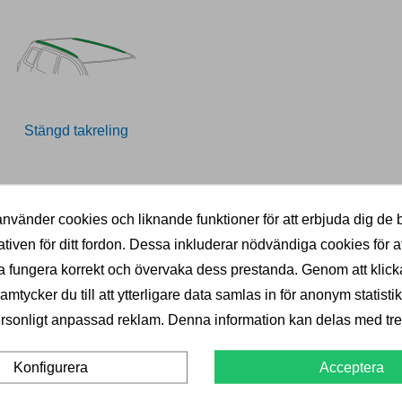
Stängd takreling
nvänder cookies och liknande funktioner för att erbjuda dig de 
ativen för ditt fordon. Dessa inkluderar nödvändiga cookies för at
 fungera korrekt och övervaka dess prestanda. Genom att klick
KVALITET
PRISGARANTI
mtycker du till att ytterligare data samlas in för anonym statistik
Välkända varumärken
Billigast i norden
rsonligt anpassad reklam. Denna information kan delas med tred
Acceptera
Konfigurera
B
KTER
INFORMATION