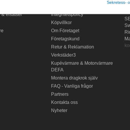
Sekretess- o
Dr
krok
Leverans
Sv
 & elsatser
Integritetspolicy
SE
Köpvillkor
S
re
Om Företaget
Ri
Företagskund
Ma
ko
Retur & Reklamation
Verkstäder3
Kupévärmare & Motorvärmare
DEFA
Montera dragkrok själv
FAQ - Vanliga frågor
Partners
Kontakta oss
Nyheter