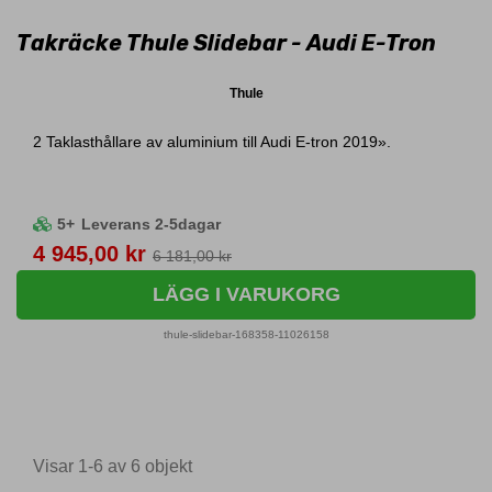
Takräcke Thule Slidebar - Audi E-Tron
Thule
2 Taklasthållare av aluminium till Audi E-tron 2019».
5+
Leverans 2-5dagar
Pris
4 945,00 kr
6 181,00 kr
LÄGG I VARUKORG
thule-slidebar-168358-11026158
Visar 1-6 av 6 objekt