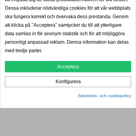
Takräcke Thule Wingbar EVO Black - Audi
Dessa inkluderar nödvändiga cookies för att vår webbplats
E-Tron
ska fungera korrekt och övervaka dess prestanda. Genom
Thule
att klicka på "Acceptera" samtycker du till att ytterligare
data samlas in för anonym statistik och för att möjliggöra
2 Taklasthållare av aluminium till Audi E-tron 2019».
personligt anpassad reklam. Denna information kan delas
med tredje parter.
5+
Leverans 2-5dagar
Pris
Acceptera
3 845,00 kr
4 806,00 kr
LÄGG I VARUKORG
Konfigurera
thule-wingbar-evo-168295-11026158
Sekretess- och cookiepolicy