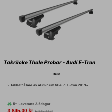
Takräcke Thule Probar - Audi E-Tron
Thule
2 Taklasthållare av aluminium till Audi E-tron 2019».
5+
Leverans 2-5dagar
Pris
3 845,00 kr
4 806,00 kr