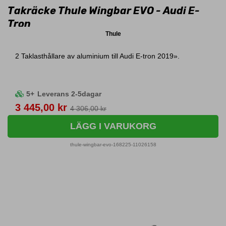
Takräcke Thule Wingbar EVO - Audi E-
Tron
Thule
2 Taklasthållare av aluminium till Audi E-tron 2019».
5+
Leverans 2-5dagar
Pris
3 445,00 kr
4 306,00 kr
LÄGG I VARUKORG
thule-wingbar-evo-168225-11026158