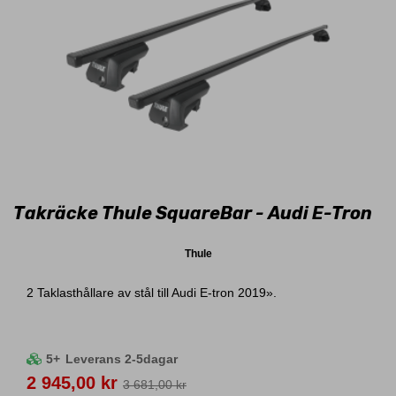
Takräcke Thule SquareBar - Audi E-Tron
Thule
2 Taklasthållare av stål till Audi E-tron 2019».
5+
Leverans 2-5dagar
Pris
2 945,00 kr
3 681,00 kr