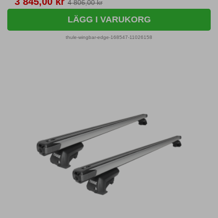
Pris
3 845,00 kr
4 806,00 kr
LÄGG I VARUKORG
thule-wingbar-edge-168547-11026158