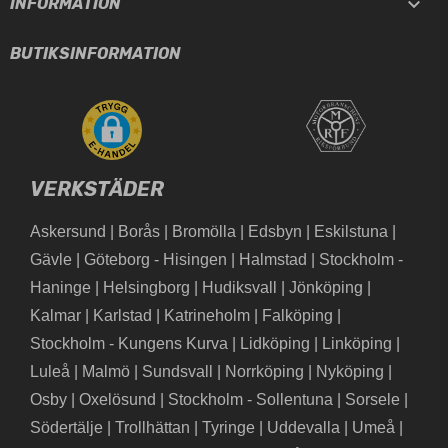

INFORMATION
BUTIKSINFORMATION
VERKSTÄDER
Askersund
|
Borås
|
Bromölla
|
Edsbyn
|
Eskilstuna
|
Gävle
|
Göteborg - Hisingen
|
Halmstad
|
Stockholm -
Haninge
|
Helsingborg
|
Hudiksvall
|
Jönköping
|
Kalmar
|
Karlstad
|
Katrineholm
|
Falköping
|
Stockholm - Kungens Kurva
|
Lidköping
|
Linköping
|
Luleå
|
Malmö
|
Sundsvall
|
Norrköping
|
Nyköping
|
Osby
|
Oxelösund
|
Stockholm - Sollentuna
|
Sorsele
|
Södertälje
|
Trollhättan
|
Tyringe
|
Uddevalla
|
Umeå
|