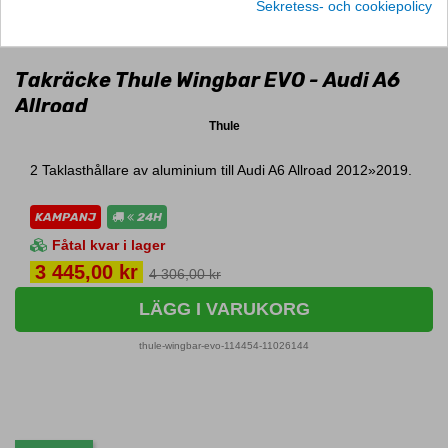
Sekretess- och cookiepolicy
Takräcke Thule Wingbar EVO - Audi A6
Allroad
Thule
2 Taklasthållare av aluminium till Audi A6 Allroad 2012»2019.
KAMPANJ
24H
Fåtal kvar i lager
Pris
3 445,00 kr
4 306,00 kr
LÄGG I VARUKORG
thule-wingbar-evo-114454-11026144