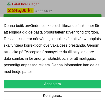
Fåtal kvar i lager
Pris
2 845,00 kr
3 556,00 kr
LÄGG I VARUKORG
Denna butik använder cookies och liknande funktioner för
thule-squarebar-116010-11026144
att erbjuda dig de bästa produktalternativen för ditt fordon.
Dessa inkluderar nödvändiga cookies för att vår webbplats
ska fungera korrekt och övervaka dess prestanda. Genom
att klicka på "Acceptera" samtycker du till att ytterligare
24H
data samlas in för anonym statistik och för att möjliggöra
personligt anpassad reklam. Denna information kan delas
med tredje parter.
Acceptera
Konfigurera