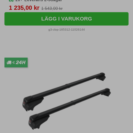
Pris
1 235,00 kr
1 543,00 kr
LÄGG I VARUKORG
g3-clop-165312-11026144
24H