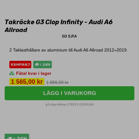
Takräcke G3 Clop Infinity - Audi A6
Allroad
G3 S.P.A
2 Taklasthållare av aluminium till Audi A6 Allroad 2012»2019.
KAMPANJ
24H
Fåtal kvar i lager
Pris
1 565,00 kr
1 956,00 kr
LÄGG I VARUKORG
g3-clop-infinity-178315-11026144
24H