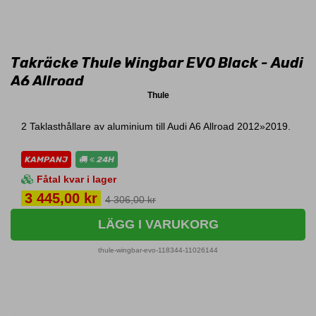
Takräcke Thule Wingbar EVO Black - Audi
A6 Allroad
Thule
2 Taklasthållare av aluminium till Audi A6 Allroad 2012»2019.
KAMPANJ
24H
Fåtal kvar i lager
Pris
3 445,00 kr
4 306,00 kr
LÄGG I VARUKORG
thule-wingbar-evo-118344-11026144