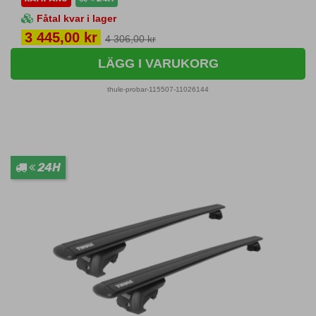
Fåtal kvar i lager
Pris
3 445,00 kr
4 306,00 kr
LÄGG I VARUKORG
thule-probar-115507-11026144
24H