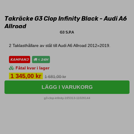
Takräcke G3 Clop Infinity Black - Audi A6
Allroad
G3 S.P.A
2 Taklasthållare av stål till Audi A6 Allroad 2012»2019.
KAMPANJ
24H
Fåtal kvar i lager
Pris
1 345,00 kr
1 681,00 kr
LÄGG I VARUKORG
g3-clop-infinity-165313-11026144