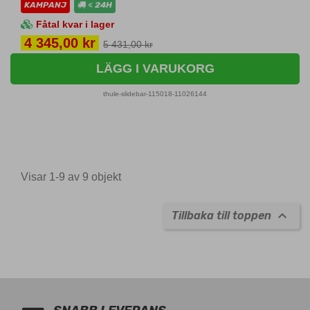
KAMPANJ
24H
Fåtal kvar i lager
Pris
4 345,00 kr
5 431,00 kr
LÄGG I VARUKORG
thule-slidebar-115018-11026144
Visar 1-9 av 9 objekt

Tillbaka till toppen
11026144