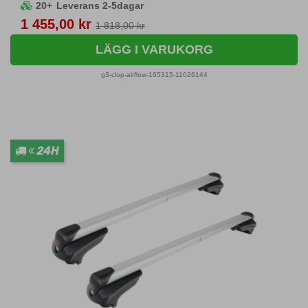
20+
Leverans 2-5dagar
Pris
1 455,00 kr
1 818,00 kr
LÄGG I VARUKORG
g3-clop-airflow-165315-11026144
24H