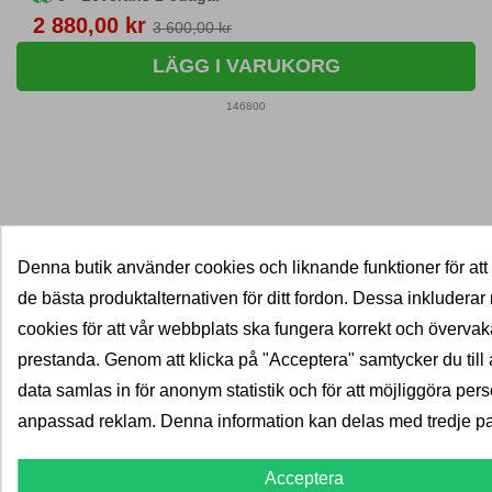
Pris
2 880,00 kr
3 600,00 kr
LÄGG I VARUKORG
146800
Visar 1-6 av 6 objekt
Denna butik använder cookies och liknande funktioner för att

de bästa produktalternativen för ditt fordon. Dessa inkludera
Tillbaka till toppen
cookies för att vår webbplats ska fungera korrekt och överva
11028738
prestanda. Genom att klicka på "Acceptera" samtycker du till at
data samlas in för anonym statistik och för att möjliggöra pers
Upptäck de smidiga
anpassad reklam. Denna information kan delas med tredje par
takmonterade cykelhållarna
hos Dragkrokexperten
Acceptera