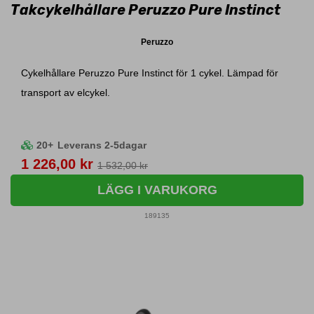
Takcykelhållare Peruzzo Pure Instinct
Peruzzo
Cykelhållare Peruzzo Pure Instinct för 1 cykel. Lämpad för
transport av elcykel.
20+
Leverans 2-5dagar
Pris
1 226,00 kr
1 532,00 kr
LÄGG I VARUKORG
189135