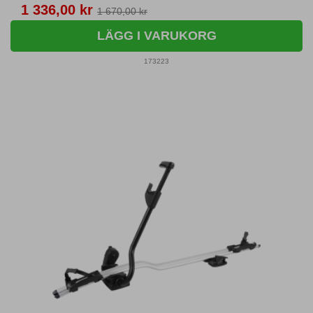
Pris
1 336,00 kr
1 670,00 kr
LÄGG I VARUKORG
173223