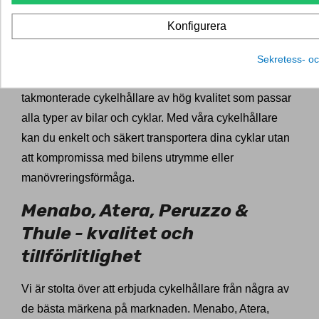
Om du är en entusiastisk cyklist och älskar att ta med
Konfigurera
dig din cykel på äventyr, då är en takmonterad
cykelhållare den perfekta lösningen för dig. Hos
Sekretess- oc
Dragkrokexperten erbjuder vi ett omfattande utbud av
takmonterade cykelhållare av hög kvalitet som passar
alla typer av bilar och cyklar. Med våra cykelhållare
kan du enkelt och säkert transportera dina cyklar utan
att kompromissa med bilens utrymme eller
manövreringsförmåga.
Menabo, Atera, Peruzzo &
Thule - kvalitet och
tillförlitlighet
Vi är stolta över att erbjuda cykelhållare från några av
de bästa märkena på marknaden. Menabo, Atera,