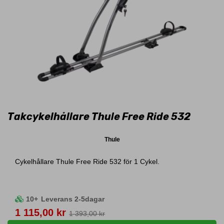
Takcykelhållare Thule Free Ride 532
Thule
Cykelhållare Thule Free Ride 532 för 1 Cykel.
10+
Leverans 2-5dagar
Pris
1 115,00 kr
1 393,00 kr