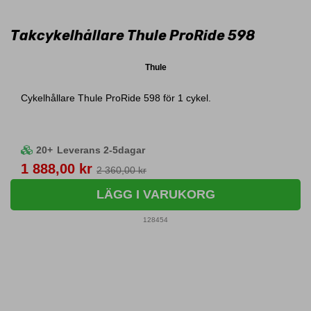
Takcykelhållare Thule ProRide 598
Thule
Cykelhållare Thule ProRide 598 för 1 cykel.
20+
Leverans 2-5dagar
Pris
1 888,00 kr
2 360,00 kr
LÄGG I VARUKORG
128454