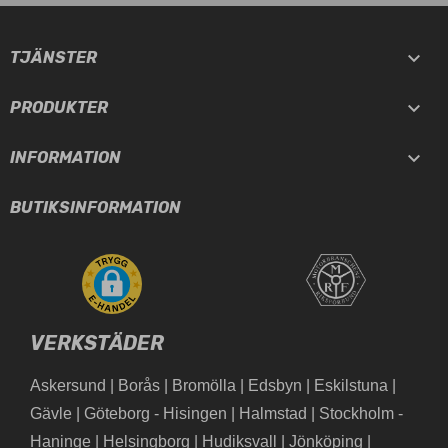

TJÄNSTER

PRODUKTER

INFORMATION
BUTIKSINFORMATION
VERKSTÄDER
Askersund
|
Borås
|
Bromölla
|
Edsbyn
|
Eskilstuna
|
Gävle
|
Göteborg - Hisingen
|
Halmstad
|
Stockholm -
Haninge
|
Helsingborg
|
Hudiksvall
|
Jönköping
|